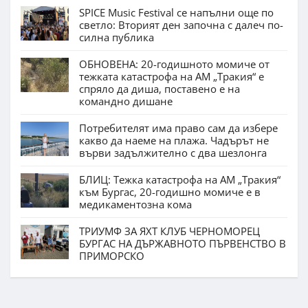
SPICE Music Festival се напълни още по
светло: Вторият ден започна с далеч по-
силна публика
ОБНОВЕНА: 20-годишното момиче от
тежката катастрофа на АМ „Тракия“ е
спряло да диша, поставено е на
командно дишане
Потребителят има право сам да избере
какво да наеме на плажа. Чадърът не
върви задължително с два шезлонга
БЛИЦ: Тежка катастрофа на АМ „Тракия“
към Бургас, 20-годишно момиче е в
медикаментозна кома
ТРИУМФ ЗА ЯХТ КЛУБ ЧЕРНОМОРЕЦ
БУРГАС НА ДЪРЖАВНОТО ПЪРВЕНСТВО В
ПРИМОРСКО