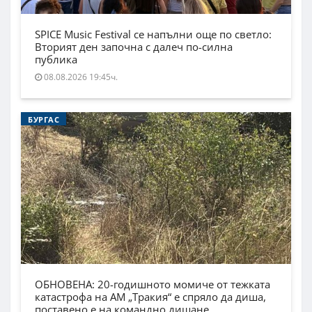
SPICE Music Festival се напълни още по светло:
Вторият ден започна с далеч по-силна
публика
08.08.2026 19:45ч.
БУРГАС
ОБНОВЕНА: 20-годишното момиче от тежката
катастрофа на АМ „Тракия“ е спряло да диша,
поставено е на командно дишане