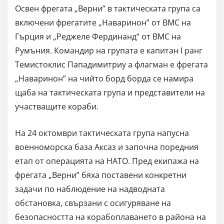
Освен фрегата „Верни” в тактическата група са
включени фрегатите „Наваринон” от ВМС на
Гърция и „Реджеле Фердинанд“ от ВМС на
Румъния. Командир на групата е капитан I ранг
Темистоклис Пападимитриу а флагман е фрегата
„Наваринон” на чийто борд борда се намира
щаба на тактическата група и представители на
участващите кораби.
На 24 октомври тактическата група напусна
военноморска база Аксаз и започна поредния
етап от операцията на НАТО. Пред екипажа на
фрегата „Верни” бяха поставени конкретни
задачи по наблюдение на надводната
обстановка, свързани с осигуряване на
безопасността на корабоплаването в района на