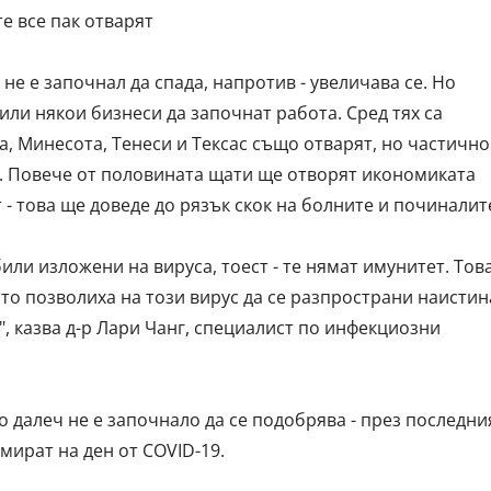
е все пак отварят
не е започнал да спада, напротив - увеличава се. Но
или някои бизнеси да започнат работа. Сред тях са
, Минесота, Тенеси и Тексас също отварят, но частично
. Повече от половината щати ще отворят икономиката
 - това ще доведе до рязък скок на болните и починалит
или изложени на вируса, тоест - те нямат имунитет. Тов
то позволиха на този вирус да се разпространи наистин
", казва д-р Лари Чанг, специалист по инфекциозни
 далеч не е започнало да се подобрява - през последни
умират на ден от COVID-19.