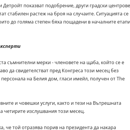
и Детройт показват подобрение, други градски центрове
ат стабилен растеж на броя на случаите. Ситуацията се 
оито до голяма степен бяха пощадени в началните етап
експерти
та съмнителни мерки - членовете на щаба, който се е
раво да свидетелстват пред Конгреса този месец без
персонала на Белия дом, гласи имейл, получен от The
вните и човешки услуги, както и тези на Вътрешната
 на четирите изслушвания този месец.
ха, че той отразява порив на президента да накара