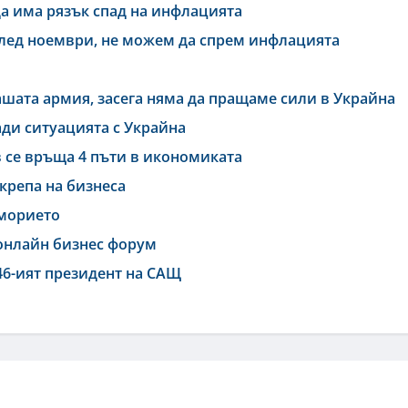
да има рязък спад на инфлацията
след ноември, не можем да спрем инфлацията
ашата армия, засега няма да пращаме сили в Украйна
ди ситуацията с Украйна
 се връща 4 пъти в икономиката
крепа на бизнеса
оморието
онлайн бизнес форум
46-ият президент на САЩ