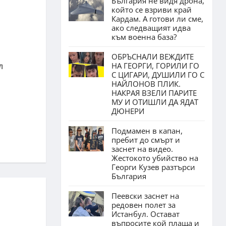
България не видя дрона,
който се взриви край
Кардам. А готови ли сме,
ако следващият идва
към военна база?
ОБРЪСНАЛИ ВЕЖДИТЕ
НА ГЕОРГИ, ГОРИЛИ ГО
л
С ЦИГАРИ, ДУШИЛИ ГО С
НАЙЛОНОВ ПЛИК.
НАКРАЯ ВЗЕЛИ ПАРИТЕ
МУ И ОТИШЛИ ДА ЯДАТ
ДЮНЕРИ
Подмамен в капан,
пребит до смърт и
заснет на видео.
Жестокото убийство на
Георги Кузев разтърси
България
Пеевски заснет на
редовен полет за
Истанбул. Остават
въпросите кой плаща и