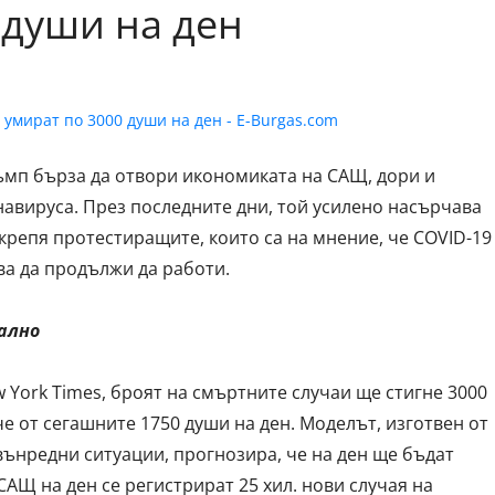
 души на ден
ъмп бърза да отвори икономиката на САЩ, дори и
навируса. През последните дни, той усилено насърчава
крепя протестиращите, които са на мнение, че COVID-19
ва да продължи да работи.
ално
 York Times, броят на смъртните случаи ще стигне 3000
че от сегашните 1750 души на ден. Моделът, изготвен от
вънредни ситуации, прогнозира, че на ден ще бъдат
 САЩ на ден се регистрират 25 хил. нови случая на