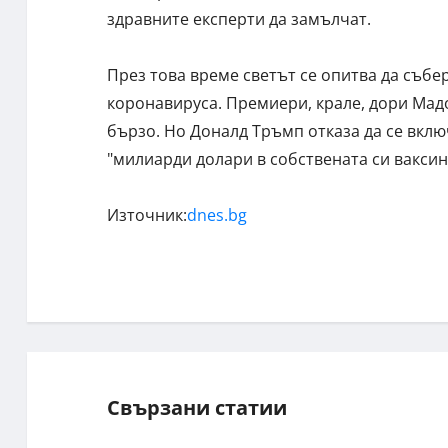
здравните експерти да замълчат.
През това време светът се опитва да събе
коронавируса. Премиери, крале, дори Мадо
бързо. Но Доналд Тръмп отказа да се вкл
"милиарди долари в собствената си ваксина
Източник:
dnes.bg
Свързани статии