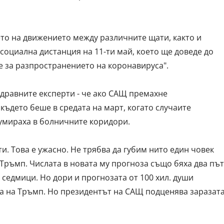
ето на движението между различните щати, както и
социална дистанция на 11-ти май, което ще доведе до
е за разпространението на коронавируса".
здравните експерти - че ако САЩ премахне
където беше в средата на март, когато случаите
 умираха в болничните коридори.
ти. Това е ужасно. Не трябва да губим нито един човек
 Тръмп. Числата в новата му прогноза също бяха два пъ
 седмици. Но дори и прогнозата от 100 хил. души
а на Тръмп. Но президентът на САЩ подценява заразат