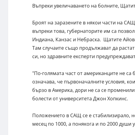
Въпреки увеличаването на болните, Щатит
Броят на заразените в някои части на САЩ 
въпреки това, губернаторите им са позвол
Индиана, Канзас и Небраска. Щатите Айова
Там случаите също продължават да растат
си, но здравните експерти предупреждават
"По-голямата част от американците не са б
означава, че първоначалните условия, кои
бързо в Америка, дори не са се променили
болести от университета Джон Хопкинс.
Положението в САЩ се е стабилизирало, но
месец по 1000, а понякога и по 2000 души 