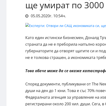
ще умират по 3000
05.05.2020г. 10:54ч.
Като един истински бизнесмен, Доналд Тр
страната да не е преборила напълно коро
губернаторите да отворят щатите си и под
не е толкова страшен, а икономиката тряб
Това обаче може да се окаже катастроф
Според документи, публикувани от The New
души на ден до 1 юни. Това е със 70% пове
Федералната агенция за управление на из
регистрирани около 200 хил. души. Сега, в