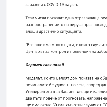
заразени с COVID-19 на ден.
Тези числа показват една отрезвяваща ре
разпространението на вируса през послед
влоши драстично ситуацията.
"Все още има много щати, в които случаит
Центърът за контрол и превенция на забо
Огромен скок назад
Моделът, който Белият дом показва на об
починалите бе удвоен - но сега, според д
Университета във Вашингтон, ще има близо
два пъти повече от прогнозата, направена 
ще има около 60 хил. смъртни случая от C