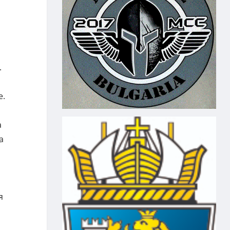
.
е.
а
а
я