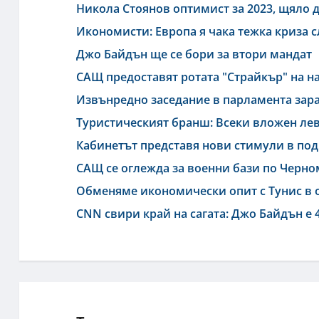
Никола Стоянов оптимист за 2023, щяло 
Икономисти: Европа я чака тежка криза 
Джо Байдън ще се бори за втори мандат
САЩ предоставят ротата "Страйкър" на н
Извънредно заседание в парламента зара
Туристическият бранш: Всеки вложен лев
Кабинетът представя нови стимули в под
САЩ се оглежда за военни бази по Черн
Обменяме икономически опит с Тунис в 
CNN свири край на сагата: Джо Байдън е 