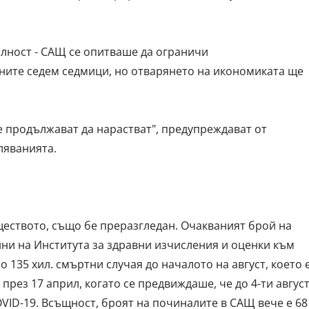
алност - САЩ се опитваше да ограничи
ните седем седмици, но отварянето на икономиката ще
е продължават да нарастват", предупреждават от
ляванията.
ществото, също бе преразгледан. Очакваният брой на
анни на Института за здравни изчисления и оценки към
 135 хил. смъртни случая до началото на август, което 
през 17 април, когато се предвиждаше, че до 4-ти авгус
OVID-19. Всъщност, броят на починалите в САЩ вече е 68