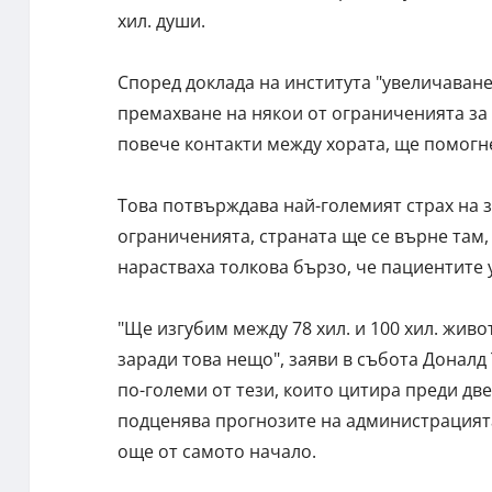
хил. души.
Според доклада на института "увеличаван
премахване на някои от ограниченията за 
повече контакти между хората, ще помогн
Това потвърждава най-големият страх на 
ограниченията, страната ще се върне там, 
нарастваха толкова бързо, че пациентите
"Ще изгубим между 78 хил. и 100 хил. живо
заради това нещо", заяви в събота Доналд
по-големи от тези, които цитира преди две
подценява прогнозите на администрацият
още от самото начало.