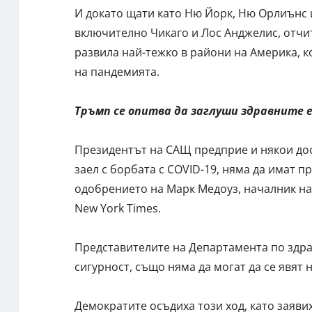
И докато щати като Ню Йорк, Ню Орлиънс 
включително Чикаго и Лос Анджелис, отчит
развила най-тежко в райони на Америка, к
на пандемията.
Тръмп се опитва да заглуши здравните 
Президентът на САЩ предприе и някои дос
заел с борбата с COVID-19, няма да имат п
одобрението на Марк Медоуз, началник на 
New York Times.
Представителите на Департамента по здра
сигурност, също няма да могат да се явят
Демократите осъдиха този ход, като заяви