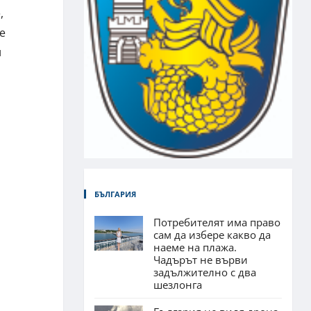
,
е
и
БЪЛГАРИЯ
Потребителят има право
сам да избере какво да
наеме на плажа.
Чадърът не върви
задължително с два
шезлонга