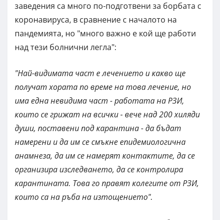
заведения са много по-подготвени за борбата с
коронавируса, в сравнение с началото на
пандемията, но "много важно е кой ще работи
над тези болнични легла":
"Най-видимата част е лечението и какво ще
получат хората по време на това лечение, но
има една невидима част - работата на РЗИ,
които се грижат на всички - вече над 200 хиляди
души, поставени под карантина - да бъдат
намерени и да им се смъкне епидемиологична
анамнеза, да им се намерят контактите, да се
организира изследването, да се контролира
карантината. Това го правят колегите от РЗИ,
които са на ръба на изтощението".