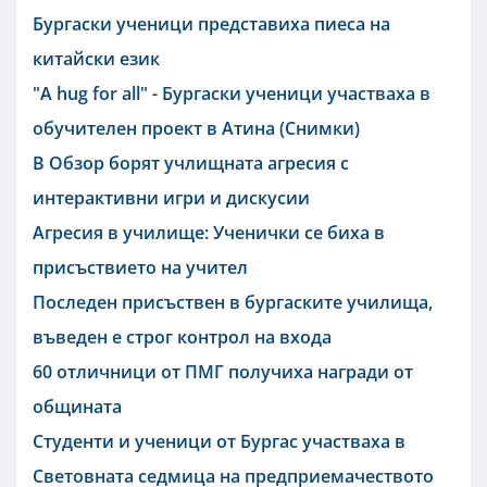
Бургаски ученици представиха пиеса на
китайски език
"A hug for all" - Бургаски ученици участваха в
обучителен проект в Атина (Снимки)
В Обзор борят учлищната агресия с
интерактивни игри и дискусии
Агресия в училище: Ученички се биха в
присъствието на учител
Последен присъствен в бургаските училища,
въведен е строг контрол на входа
60 отличници от ПМГ получиха награди от
общината
Студенти и ученици от Бургас участваха в
Световната седмица на предприемачеството