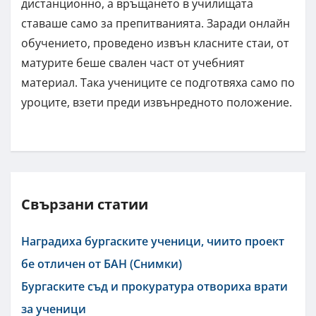
дистанционно, а връщането в училищата
ставаше само за препитванията. Заради онлайн
обучението, проведено извън класните стаи, от
матурите беше свален част от учебният
материал. Така учениците се подготвяха само по
уроците, взети преди извънредното положение.
Свързани статии
Наградиха бургаските ученици, чиито проект
бе отличен от БАН (Снимки)
Бургаските съд и прокуратура отвориха врати
за ученици