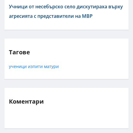
Учници от несебърско село дискутираха върху
агресията с представители на МВР
Тагове
ученици
изпити
матури
Коментари