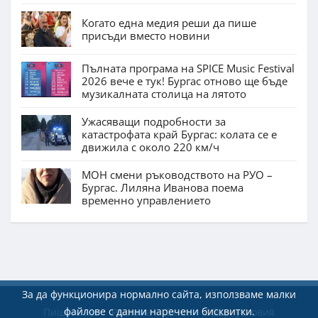
Когато една медия реши да пише
присъди вместо новини
Пълната програма на SPICE Music Festival
2026 вече е тук! Бургас отново ще бъде
музикалната столица на лятото
Ужасяващи подробности за
катастрофата край Бургас: колата се е
движила с около 220 км/ч
МОН смени ръководството на РУО –
Бургас. Лиляна Иванова поема
временно управлението
За да функционира нормално сайта, използваме малки
файлове с данни наречени бисквитки.
Пишете ни
Реклама
Екип
Общи условия