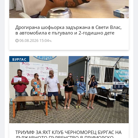
Дрогирана шофьорка задържана в Свети Влас,
в автомобила е пътувало и 2-годишно дете
06.08.2026 15:04ч.
БУРГАС
ТРИУМФ ЗА ЯХТ КЛУБ ЧЕРНОМОРЕЦ БУРГАС НА
ДЪРЖАВНОТО ПЪРВЕНСТВО В ПРИМОРСКО