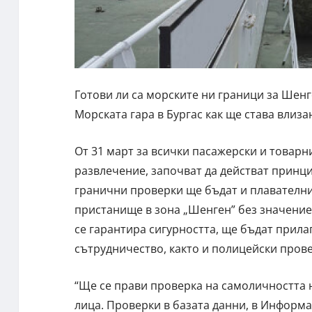
Готови ли са морските ни граници за Шен
Морската гара в Бургас как ще става влиза
От 31 март за всички пасажерски и товарни
развлечение, започват да действат принц
гранични проверки ще бъдат и плавателнит
пристанище в зона „Шенген” без значение,
се гарантира сигурността, ще бъдат прил
сътрудничество, както и полицейски прове
“Ще се прави проверка на самоличността н
лица. Проверки в базата данни, в Информ