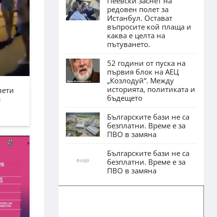
Пеевски заснет на
редовен полет за
Истанбул. Остават
въпросите кой плаща и
каква е целта на
пътуването.
52 години от пуска на
първия блок на АЕЦ
„Козлодуй“. Между
историята, политиката и
вети
бъдещето
н
Българските бази не са
безплатни. Време е за
ПВО в замяна
Българските бази не са
безплатни. Време е за
ПВО в замяна