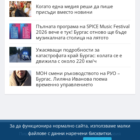
Когато една медия реши да пише
присъди вместо новини
Пълната програма на SPICE Music Festival
2026 вече е тук! Бургас отново ще бъде
музикалната столица на лятото
Ужасяващи подробности за
катастрофата край Бургас: колата се е
движила с около 220 км/ч
МОН смени ръководството на РУО –
Бургас. Лиляна Иванова поема
временно управлението
За да функционира нормално сайта, използваме малки
файлове с данни наречени бисквитки.
Пишете ни
Реклама
Екип
Общи условия