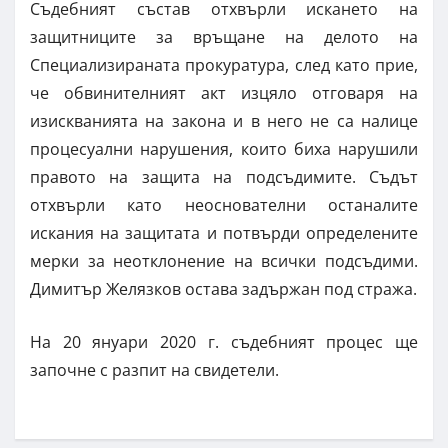
Съдебният състав отхвърли искането на
защитниците за връщане на делото на
Специализираната прокуратура, след като прие,
че обвинителният акт изцяло отговаря на
изискванията на закона и в него не са налице
процесуални нарушения, които биха нарушили
правото на защита на подсъдимите. Съдът
отхвърли като неоснователни останалите
искания на защитата и потвърди определените
мерки за неотклонение на всички подсъдими.
Димитър Желязков остава задържан под стража.
На 20 януари 2020 г. съдебният процес ще
започне с разпит на свидетели.