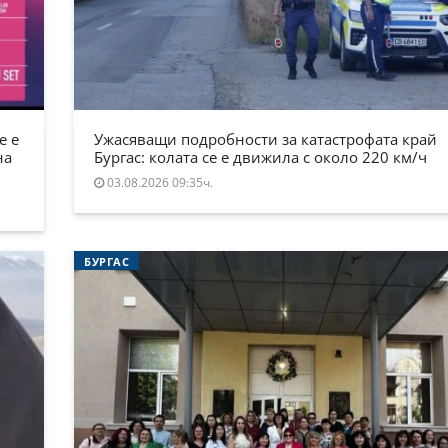
е е
Ужасяващи подробности за катастрофата край
на
Бургас: колата се е движила с около 220 км/ч
03.08.2026 09:35ч.
БУРГАС