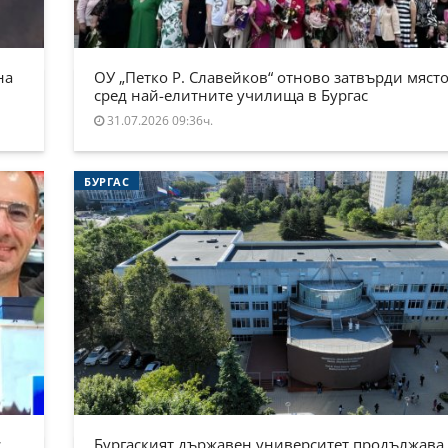
на
ОУ „Петко Р. Славейков“ отново затвърди място
сред най-елитните училища в Бургас
31.07.2026 09:36ч.
БУРГАС
.
Бургаският държавен университет продължава