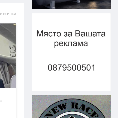
е всички
а