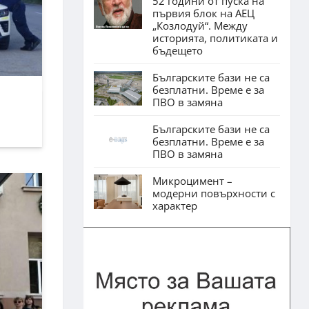
52 години от пуска на
първия блок на АЕЦ
„Козлодуй“. Между
историята, политиката и
бъдещето
Българските бази не са
безплатни. Време е за
ПВО в замяна
Българските бази не са
безплатни. Време е за
ПВО в замяна
Микроцимент –
модерни повърхности с
характер