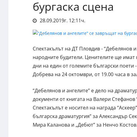
бургаска сцена
28.09.2019г. 12:11ч.
Спектакълът на ДТ Пловдив - “Дебелянов и
народните будители. Ценителите ще имат 
дни на един от големите български поети
Добрева на 24 октомври, от 19.00 часа в з
“Дебелянов и ангелите” е дело на драмату
документи от книгата на Валери Стефанов 
Спектакълът е носител на награда “Аскеер
българска драматургия” за Александър Сек
Мира Каланова и „Дебют” за Ненчо Костов