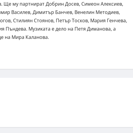
в. Ще му партнират Добрин Досев, Симеон Алексиев,
имир Василев, Димитър Банчев, Венелин Методиев,
огов, Стилиян Стоянов, Петър Тосков, Мария Генчева,
я Пъндева. Музиката е дело на Петя Диманова, а
е на Мира Каланова.