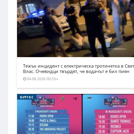
Тежък инцидент с електрическа тротинетка в Све
Влас. Очевидци твърдят, че водачът е бил пиян
04.08.2026 00:53ч.
БУРГАС