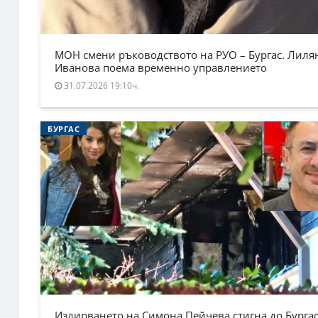
МОН смени ръководството на РУО – Бургас. Лиля
Иванова поема временно управлението
31.07.2026 19:10ч.
БУРГАС
Издирването на Симона Пейчева стигна до Бургас