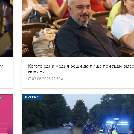
ти
Когато една медия реши да пише присъди вмес
новини
03.08.2026 22:50ч.
БУРГАС