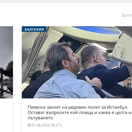
Вижт
БЪЛГАРИЯ
Пеевски заснет на редовен полет за Истанбул.
Остават въпросите кой плаща и каква е целта н
пътуването.
07.08.2026 08:27ч.