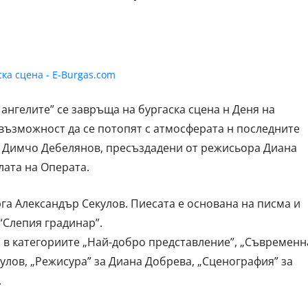
 ангелите” се завръща на бургаска сцена н Деня на
възможност да се потопят с атмосферата н последните
 - Димчо Дебелянов, пресъздадени от режисьора Диана
алата на Операта.
рга Александър Секулов. Пиесата е основана на писма и
“Слепия градинар”.
” в категориите „Най-добро представление”, „Съвременн
улов, „Режисура” за Диана Добрева, „Сценография” за
.