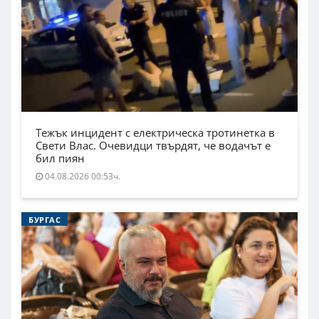
Тежък инцидент с електрическа тротинетка в
Свети Влас. Очевидци твърдят, че водачът е
бил пиян
04.08.2026 00:53ч.
БУРГАС