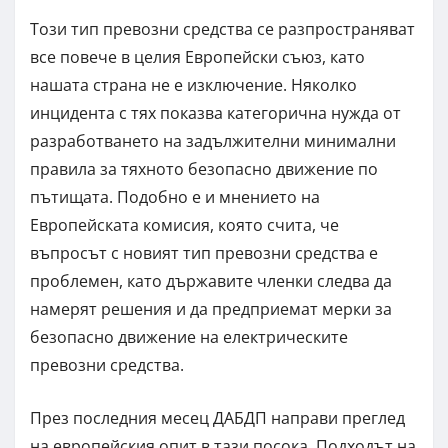
Този тип превозни средства се разпространяват
все повече в целия Европейски съюз, като
нашата страна не е изключение. Няколко
инцидента с тях показва категорична нужда от
разработването на задължителни минимални
правила за тяхното безопасно движение по
пътищата. Подобно е и мнението на
Европейската комисия, която счита, че
въпросът с новият тип превозни средства е
проблемен, като държавите членки следва да
намерят решения и да предприемат мерки за
безопасно движение на електрическите
превозни средства.
През последния месец ДАБДП направи преглед
на европейския опит в тази посока. Подходът на