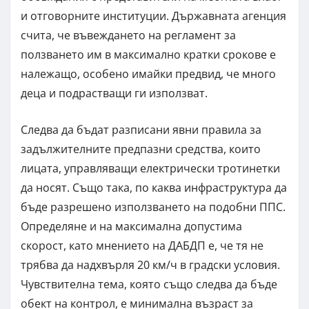
и отговорните институции. Държавната агенция
счита, че въвеждането на регламент за
ползването им в максимално кратки срокове е
належащо, особено имайки предвид, че много
деца и подрастващи ги използват.
Следва да бъдат разписани явни правила за
задължителните предпазни средства, които
лицата, управляващи електрически тротинетки
да носят. Също така, по каква инфраструктура да
бъде разрешено използването на подобни ППС.
Определяне и на максимална допустима
скорост, като мнението на ДАБДП е, че тя не
трябва да надхвърля 20 км/ч в градски условия.
Чувствителна тема, която също следва да бъде
обект на контрол, е минимална възраст за