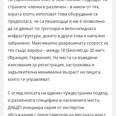
страните членки е различен – в някои от тях,
хората които използват това оборудване се
предполага, че са пешеходци и им е позволено
да се движат по тротоари и велосипедната
инфраструктура, докато в други това е напълно
забранено. Максимално разрешената скорост за
тях също варира – между 18 (Белгия) до 20 км/ч
(Франция, Германия). На места са въведени
изисквания за регистрация, застраховка и
задължителна минимална възраст на лицата,
които ги управляват.
С оглед липсата на единен чуждестранен подход
и различната специфика в населените места,
ДАБДП инициира серия от експертни
обсъждания с представители на местната власт