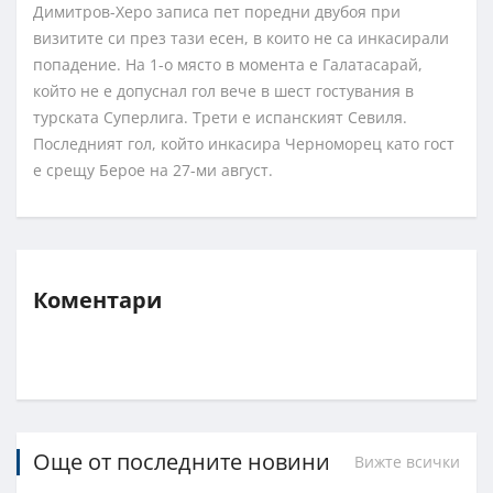
Димитров-Херо записа пет поредни двубоя при
визитите си през тази есен, в които не са инкасирали
попадение. На 1-о място в момента е Галатасарай,
който не е допуснал гол вече в шест гостувания в
турската Суперлига. Трети е испанският Севиля.
Последният гол, който инкасира Черноморец като гост
е срещу Берое на 27-ми август.
Коментари
Още от последните новини
Вижте всички