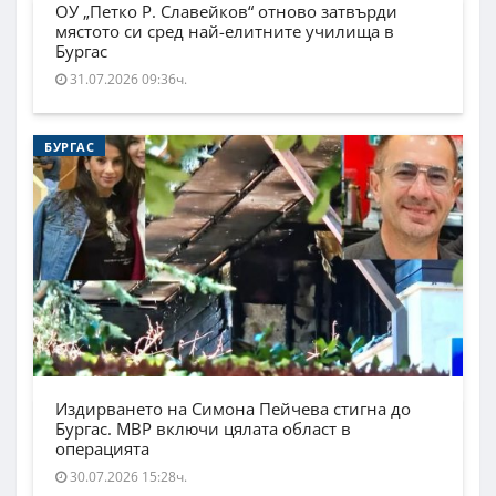
ОУ „Петко Р. Славейков“ отново затвърди
мястото си сред най-елитните училища в
Бургас
31.07.2026 09:36ч.
БУРГАС
Издирването на Симона Пейчева стигна до
Бургас. МВР включи цялата област в
операцията
30.07.2026 15:28ч.