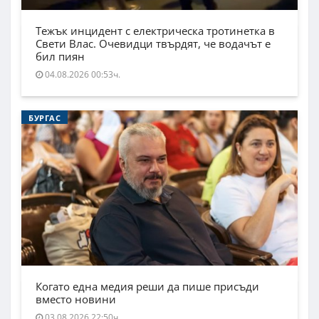
Тежък инцидент с електрическа тротинетка в
Свети Влас. Очевидци твърдят, че водачът е
бил пиян
04.08.2026 00:53ч.
БУРГАС
Когато една медия реши да пише присъди
вместо новини
03.08.2026 22:50ч.