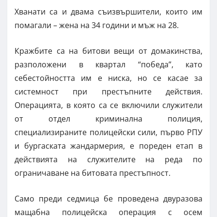
Хванати са и двама съизвършители, които им
помагали – жена на 34 години и мъж на 28.
Кражбите са на битови вещи от домакинства,
разположени в квартал “победа”, като
себестойността им е ниска, но се касае за
системност при престъпните действия.
Операцията, в която са се включили служители
от отдел криминална полиция,
специализираните полицейски сили, първо РПУ
и бургаската жандармерия, е пореден етап в
действията на служителите на реда по
ограничаване на битовата престъпност.
Само преди седмица бе проведена двуразова
мащабна полицейска операция с осем