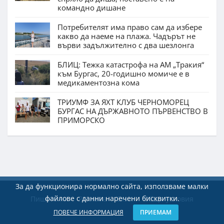
командно дишане
Потребителят има право сам да избере
какво да наеме на плажа. Чадърът не
върви задължително с два шезлонга
БЛИЦ: Тежка катастрофа на АМ „Тракия“
към Бургас, 20-годишно момиче е в
медикаментозна кома
ТРИУМФ ЗА ЯХТ КЛУБ ЧЕРНОМОРЕЦ
БУРГАС НА ДЪРЖАВНОТО ПЪРВЕНСТВО В
ПРИМОРСКО
За да функционира нормално сайта, използваме малки
файлове с данни наречени бисквитки.
Пишете ни
Реклама
Екип
Общи условия
ПОВЕЧЕ ИНФОРМАЦИЯ
ПРИЕМАМ