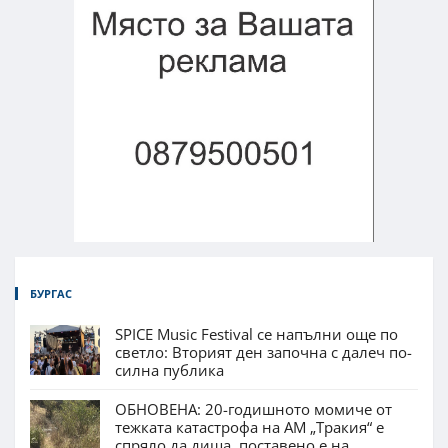
БУРГАС
SPICE Music Festival се напълни още по
светло: Вторият ден започна с далеч по-
силна публика
ОБНОВЕНА: 20-годишното момиче от
тежката катастрофа на АМ „Тракия“ е
спряло да диша, поставено е на