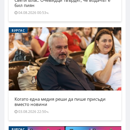
Свети Влас. Очевидци твърдят, че водачът е
бил пиян
04.08.2026 00:53ч.
БУРГАС
Когато една медия реши да пише присъди
вместо новини
03.08.2026 22:50ч.
БУРГАС