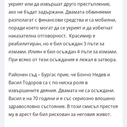
укрият или да извършат друго престъпление,
ако не бъдат задържани. Двамата обвиняеми
разполагат с финансови средства и са мобилни,
поради което могат да се укрият и да избегнат
наказателна отговорност. Красимир е
реабилитиран, но е бил осъждан 3 пъти за
измами. Илиян е бил осъждан 4 пъти за измами.
При всяко от тези осъждания е лежал в затвора.
Районен съд – Бургас прие, че Бончо Недев и
Васил Тодоров са с по-ниска роля в
извършените деяния. Двамата не са осъждани.
Васил е на 70 години и е със сериозно влошено
здравословно състояние. В този смисъл престоя
му в арест би бил рискован за неговия живот.