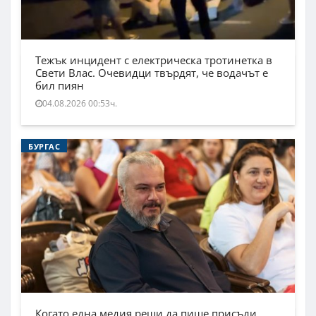
Тежък инцидент с електрическа тротинетка в
Свети Влас. Очевидци твърдят, че водачът е
бил пиян
04.08.2026 00:53ч.
БУРГАС
Когато една медия реши да пише присъди