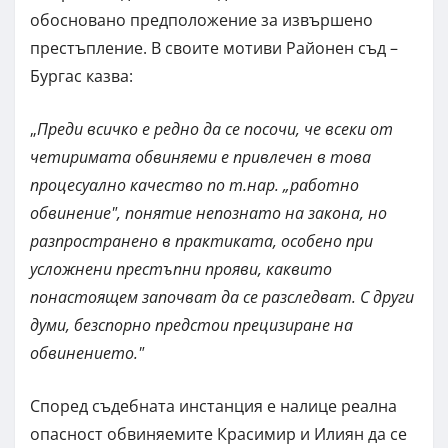
обосновано предположение за извършено
престъпление. В своите мотиви Районен съд –
Бургас казва:
„
Преди всичко е редно да се посочи, че всеки от
четиримата обвиняеми е привлечен в това
процесуално качество по т.нар. „работно
обвинение", понятие непознато на закона, но
разпространено в практиката, особено при
усложнени престъпни прояви, каквито
понастоящем започват да се разследват. С други
думи, безспорно предстои прецизиране на
обвинението."
Според съдебната инстанция е налице реална
опасност обвиняемите Красимир и Илиян да се