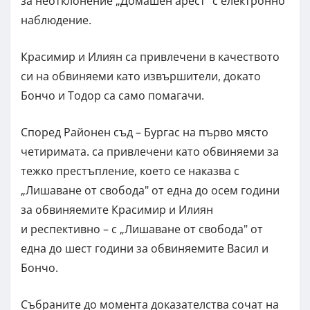
за неотклонение „Домашен арест" с електронно
наблюдение.
Красимир и Илиян са привлечени в качеството
си на обвиняеми като извършители, докато
Бончо и Тодор са само помагачи.
Според Районен съд – Бургас на първо място
четиримата. са привлечени като обвиняеми за
тежко престъпление, което се наказва с
„Лишаване от свобода" от една до осем години
за обвиняемите Красимир и Илиян
и респективно – с „Лишаване от свобода" от
една до шест години за обвиняемите Васил и
Бончо.
Събраните до момента доказателства сочат на