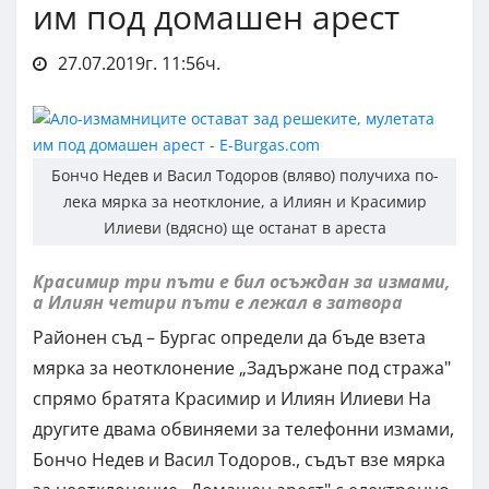
им под домашен арест
27.07.2019г. 11:56ч.
Бончо Недев и Васил Тодоров (вляво) получиха по-
лека мярка за неотклоние, а Илиян и Красимир
Илиеви (вдясно) ще останат в ареста
Красимир три пъти е бил осъждан за измами,
а Илиян четири пъти е лежал в затвора
Районен съд – Бургас определи да бъде взета
мярка за неотклонение „Задържане под стража"
спрямо братята Красимир и Илиян Илиеви На
другите двама обвиняеми за телефонни измами,
Бончо Недев и Васил Тодоров., съдът взе мярка