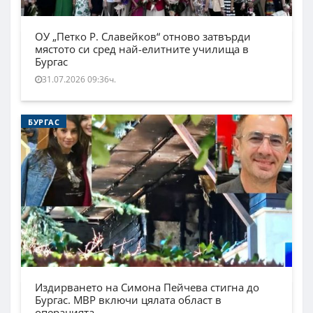
ОУ „Петко Р. Славейков“ отново затвърди
мястото си сред най-елитните училища в
Бургас
31.07.2026 09:36ч.
БУРГАС
Издирването на Симона Пейчева стигна до
Бургас. МВР включи цялата област в
операцията