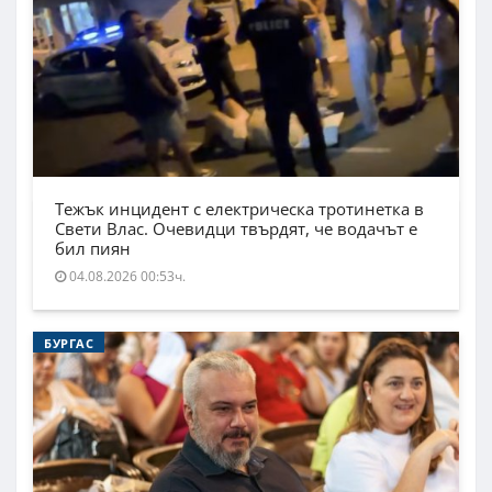
Тежък инцидент с електрическа тротинетка в
Свети Влас. Очевидци твърдят, че водачът е
бил пиян
04.08.2026 00:53ч.
БУРГАС