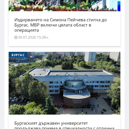
Издирването на Симона Пейчева стигна до
Бургас. МВР включи цялата област в
операцията
30.07.2026 15:28ч.
БУРГАС
Бургаският държавен университет
продължава приема в специалности с отлична