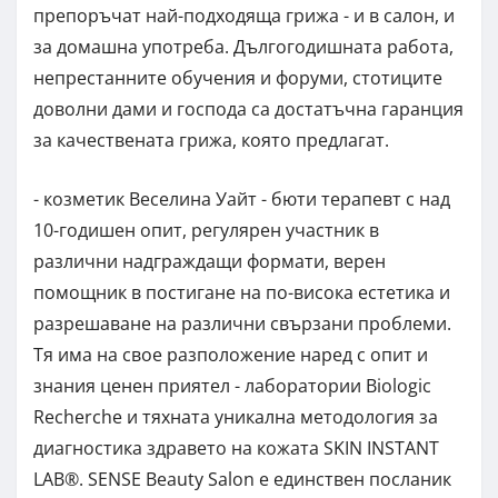
препоръчат най-подходяща грижа - и в салон, и
за домашна употреба. Дългогодишната работа,
непрестанните обучения и форуми, стотиците
доволни дами и господа са достатъчна гаранция
за качествената грижа, която предлагат.
- козметик Веселина Уайт - бюти терапевт с над
10-годишен опит, регулярен участник в
различни надграждащи формати, верен
помощник в постигане на по-висока естетика и
разрешаване на различни свързани проблеми.
Тя има на свое разположение наред с опит и
знания ценен приятел - лаборатории Biologic
Recherche и тяхната уникална методология за
диагностика здравето на кожата SKIN INSTANT
LAB®. SENSE Beauty Salon е единствен посланик