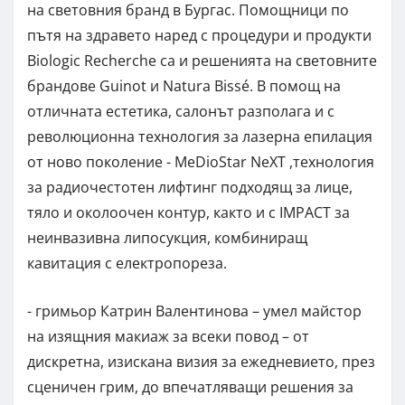
на световния бранд в Бургас. Помощници по
пътя на здравето наред с процедури и продукти
Biologic Recherche са и решенията на световните
брандове Guinot и Natura Bissé. В помощ на
отличната естетика, салонът разполага и с
революционна технология за лазерна епилация
от ново поколение - MeDioStar NeXT ,технология
за радиочестотен лифтинг подходящ за лице,
тяло и околоочен контур, както и с IМPACT за
неинвазивна липосукция, комбиниращ
кавитация с електропореза.
- гримьор Катрин Валентинова – умел майстор
на изящния макиаж за всеки повод – от
дискретна, изискана визия за ежедневието, през
сценичен грим, до впечатляващи решения за