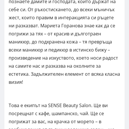
познаете дамите и господата, които държат на
себе си. От ръкостискането, до всеки мъничък
жест, които правим в интеракцията си ръцете
ни разказват. Мариета Горанова знае как да се
погрижи за тях – от красив и дълготраен
маникюр, до подхранена кожа – тя превръща
всеки маникюр и педикюр в истинско бижу –
произведение на изкуството, което носи радост
на самите нас и разказва на околните за
естетика. Задължителен елемент от всяка класна
визия!
Това е екипът на SENSE Beauty Salon. Ще ви
посрещнат с кафе, шампанско, чай. Ще се
погрижат за вас, на крачка от морето – в