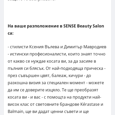
На ваше разположение в SENSE Beauty Salon
са:
- стилисти Ксения Вълева и Димитър Мавродиев
- истински професионалисти, които знаят точно
от какво се нуждае косата ви, за да засияе в
пълния си блясък. От най-подходяща прическа -
през съвършен цвят, балеаж, кичури - до
разкошна визия за специален момент - можете
да им се доверите изцяло. Те ще преобразят
косата ви - и вас - с помощта на продукти най-
висок клас от световните брандове Kérastase и
Balmain, ще ви дадат ценни съвети и ще