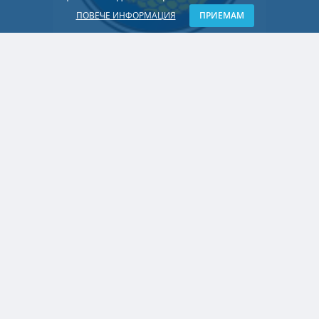
ПОВЕЧЕ ИНФОРМАЦИЯ
ПРИЕМАМ
БЪЛГАРИЯ
Пеевски заснет на редовен полет за
Истанбул. Остават въпросите кой плаща
и каква е целта на пътуването.
52 години от пуска на първия блок на
АЕЦ „Козлодуй“. Между историята,
политиката и бъдещето
Българските бази не са безплатни.
Време е за ПВО в замяна
Българските бази не са безплатни.
Време е за ПВО в замяна
Микроцимент – модерни повърхности с