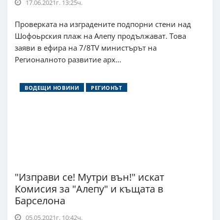
17.06.2021г. 13:25ч.
Проверката на изградените подпорни стени над
Шофоьрския плаж на Алепу продължават. Това
заяви в ефира на 7/8TV министърът на
Регионалното развитие арх...
ВОДЕЩИ НОВИНИ
РЕГИОНЪТ
"Изправи се! Мутри вън!" искат
Комисия за "Алепу" и къщата в
Барселона
05.05.2021г. 10:42ч.