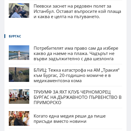
Пеевски заснет на редовен полет за
Истанбул. Остават въпросите кой плаща
и каква е целта на пътуването.
БУРГАС
Потребителят има право сам да избере
какво да наеме на плажа. Чадърът не
върви задължително с два шезлонга
БЛИЦ: Тежка катастрофа на АМ „Тракия“
към Бургас, 20-годишно момиче е в
медикаментозна кома
ТРИУМФ ЗА ЯХТ КЛУБ ЧЕРНОМОРЕЦ
БУРГАС НА ДЪРЖАВНОТО ПЪРВЕНСТВО В
ПРИМОРСКО
Когато една медия реши да пише
присъди вместо новини