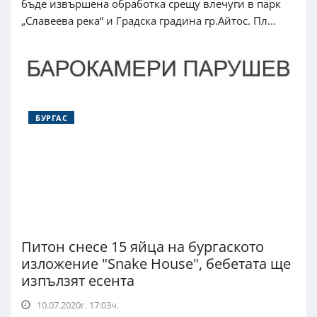
бъде извършена обработка срещу влечуги в парк
„Славеева река“ и Градска градина гр.Айтос. Пл...
БУРГАС
Питон снесе 15 яйца на бургаското
изложение "Snake House", бебетата ще
изпълзят есента
10.07.2020г. 17:03ч.