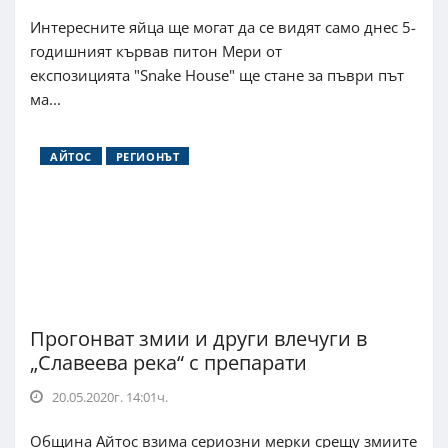
Интересните яйца ще могат да се видят само днес 5-
годишният кървав питон Мери от
експозицията "Snake House" ще стане за пъври път
ма...
АЙТОС
РЕГИОНЪТ
Прогонват змии и други влечуги в
„Славеева река“ с препарати
20.05.2020г. 14:01ч.
Община Айтос взима сериозни мерки срещу змиите