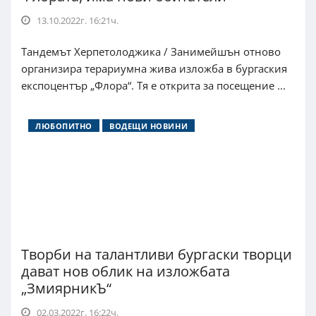
13.10.2022г. 16:21ч.
Тандемът Херпетолоджика / Занимейшън отново
организира терариумна жива изложба в бургаския
експоцентър „Флора“. Тя е открита за посещение ...
ЛЮБОПИТНО
ВОДЕЩИ НОВИНИ
Творби на талантливи бургаски творци
дават нов облик на изложбата
„ЗмиярникЪ“
02.03.2022г. 16:22ч.