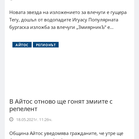
Новата звезда на изложението за влечуги е гущера
Тегу, дошъл от водопадите Игуасу Популярната
бургаска изложба за влечуги „ЗмиярникЪ“ е...
АЙТОС
РЕГИОНЪТ
В Айтос отново ще гонят змиите с
репелент
18.05.2021г. 11:26ч.
Община Айтос уведомява гражданите, че утре ще