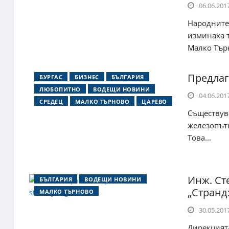
06.06.2017
Народните
изминаха т
Малко Търн
Предлаг
БУРГАС
БИЗНЕС
БЪЛГАРИЯ
ЛЮБОПИТНО
ВОДЕЩИ НОВИНИ
04.06.2017
СРЕДЕЦ
МАЛКО ТЪРНОВО
ЦАРЕВО
Съществув
железопътн
Това...
Инж. Ст
БЪЛГАРИЯ
ВОДЕЩИ НОВИНИ
„Странд
МАЛКО ТЪРНОВО
30.05.2017
Дирекцията