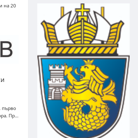
и на 20
си
, първо
а. Пр...