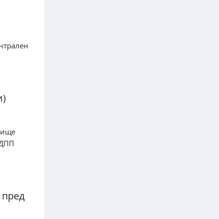
нтрален
и)
чище
 ДПП
 пред