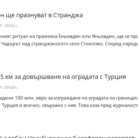
н ще празнуват в Странджа
г. 09:52ч.
ният ритуал на празника Еньовден или Яньовден, ще се пр
 Чадърът над странджанското село Стоилово. Според народ
 5 км за довършване на оградата с Турция
г. 09:32ч.
дадени 100 млн. евро за изграждане на оградата на граница
 Турция и всичко, свързано с нея. Това каза пред журналист