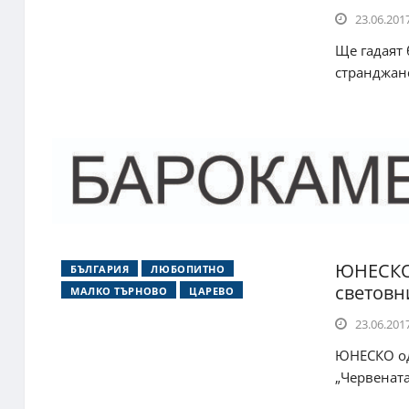
23.06.2017
Ще гадаят 
странджанс
ЮНЕСКО 
БЪЛГАРИЯ
ЛЮБОПИТНО
световн
МАЛКО ТЪРНОВО
ЦАРЕВО
23.06.2017
ЮНЕСКО од
„Червената