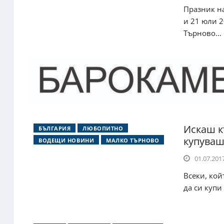
Празник на
и 21 юли 2
Търново...
Искаш к
БЪЛГАРИЯ
ЛЮБОПИТНО
купуваш
ВОДЕЩИ НОВИНИ
МАЛКО ТЪРНОВО
01.07.2017
Всеки, кой
да си купи