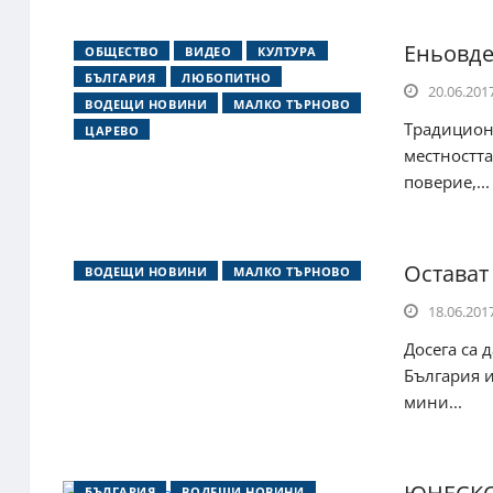
Еньовде
ОБЩЕСТВО
ВИДЕО
КУЛТУРА
БЪЛГАРИЯ
ЛЮБОПИТНО
20.06.2017
ВОДЕЩИ НОВИНИ
МАЛКО ТЪРНОВО
Традицион
ЦАРЕВО
местността
поверие,...
Остават
ВОДЕЩИ НОВИНИ
МАЛКО ТЪРНОВО
18.06.2017
Досега са 
България и
мини...
БЪЛГАРИЯ
ВОДЕЩИ НОВИНИ