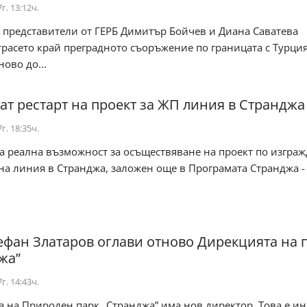
г. 13:12ч.
 представители от ГЕРБ Димитър Бойчев и Диана Саватева
расето край преградното съоръжение по границата с Турция
ово до...
ат рестарт на проект за ЖП линия в Странджа
г. 18:35ч.
а реална възможност за осъществяване на проект по изграж
а линия в Странджа, заложен още в Програмата Странджа - 
ефан Златаров оглави отново Дирекцията на 
жа”
г. 14:43ч.
 на Природен парк „Странджа” има нов директор. Това е ин