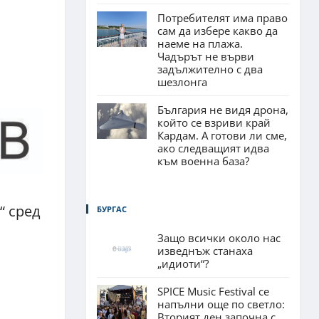
Потребителят има право
сам да избере какво да
наеме на плажа.
Чадърът не върви
задължително с два
шезлонга
България не видя дрона,
който се взриви край
Кардам. А готови ли сме,
ако следващият идва
към военна база?
“ сред
БУРГАС
Защо всички около нас
изведнъж станаха
„идиоти“?
SPICE Music Festival се
напълни още по светло:
Вторият ден започна с