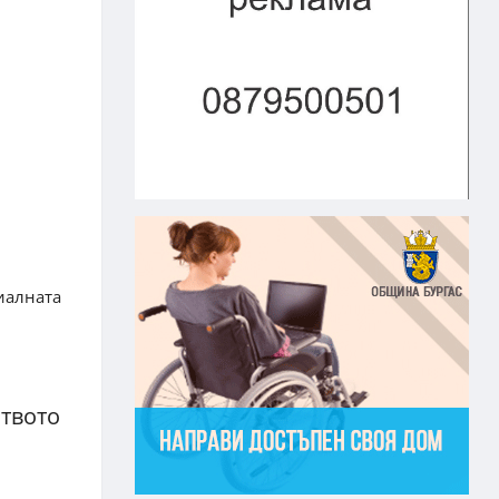
иалната
ството