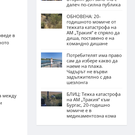
далеч по-силна публика
ОБНОВЕНА: 20-
годишното момиче от
тежката катастрофа на
АМ „Тракия“ е спряло да
оведе в
диша, поставено е на
ното
командно дишане
Потребителят има право
сам да избере какво да
наеме на плажа.
Чадърът не върви
задължително с два
шезлонга
БЛИЦ: Тежка катастрофа
та между
на АМ „Тракия“ към
и
Бургас, 20-годишно
момиче е в
медикаментозна кома