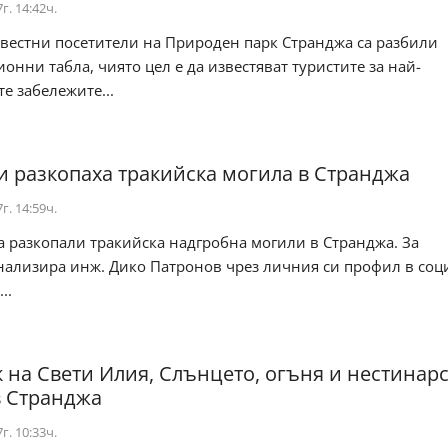
г. 14:42ч.
вестни посетители на Природен парк Странджа са разбили
нни табла, чиято цел е да известяват туристите за най-
е забележите...
 разкопаха тракийска могила в Странджа
г. 14:59ч.
 разкопали тракийска надгробна могили в Странджа. За
гнализира инж. Дико Патронов чрез личния си профил в соц
..
 на Свети Илия, Слънцето, огъня и нестинар
в Странджа
г. 10:33ч.