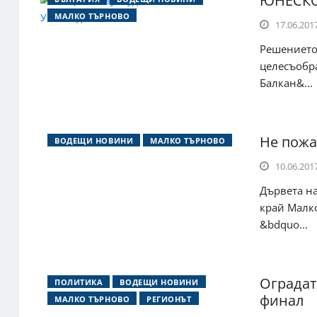
ЮНЕСКО 
МАЛКО ТЪРНОВО
17.06.2017
Решението 
целесъобр
Балкан&...
Не пожа
ВОДЕЩИ НОВИНИ
МАЛКО ТЪРНОВО
10.06.2017
Дървета н
край Малко
&bdquo...
Oградат
ПОЛИТИКА
ВОДЕЩИ НОВИНИ
финал
МАЛКО ТЪРНОВО
РЕГИОНЪТ