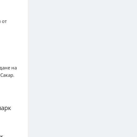
 от
дане на
Сакар.
парк
ж.