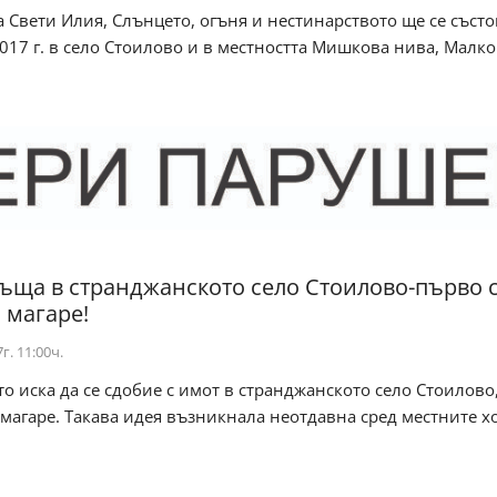
 Свети Илия, Слънцето, огъня и нестинарството ще се състо
017 г. в село Стоилово и в местността Мишкова нива, Малко
ъща в странджанското село Стоилово-първо 
 магаре!
г. 11:00ч.
то иска да се сдобие с имот в странджанското село Стоилово
 магаре. Такава идея възникнала неотдавна сред местните хор