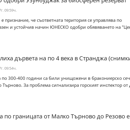
одобри Узунбуджак за биосферен резерват
г. 09:59ч.
е признание, че съответната територия се управлява по
азен и устойчив начин ЮНЕСКО одобри обявяването на "Це
лиха дървета на по 4 века в Странджа (снимк
г. 09:54ч.
а по 300-400 години са били унищожени в бракониерско се
 Търново. За проблема сигнализира горският инспектор от
а по границата от Малко Търново до Резово е