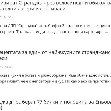
изират Странджа чрез велосипедни обиколки
ателни лагери и фестивали
г. 10:54ч.
 на ДПП "Странджа" инж. Стефан Златаров изнесе лекции в
 проект "Път на легенди - създаване на нови партньорст...
ецептата за един от най-вкусните странджанс
еси
г. 09:31ч.
ката кухня е богата и разнообразна. Има обаче едно ястие, 
ора казват, че е с неповторим вкус. Но само ако се приготви п
джа днес берат 77 билки и половина за Еньов
)