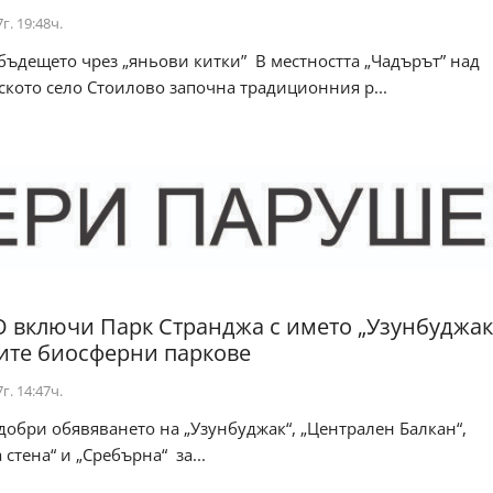
г. 19:48ч.
бъдещето чрез „яньови китки” В местността „Чадърът” над
кото село Стоилово започна традиционния р...
включи Парк Странджа с името „Узунбуджак
ите биосферни паркове
г. 14:47ч.
обри обявяването на „Узунбуджак“, „Централен Балкан“,
 стена“ и „Сребърна“ за...