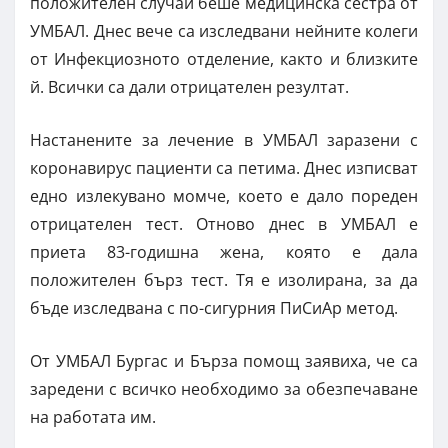
положителен случай беше медицинска сестра от
УМБАЛ. Днес вече са изследвани нейните колеги
от Инфекциозното отделение, както и близките
й. Всички са дали отрицателен резултат.
Настанените за лечение в УМБАЛ заразени с
коронавирус пациенти са петима. Днес изписват
едно излекувано момче, което е дало пореден
отрицателен тест. Отново днес в УМБАЛ е
приета 83-годишна жена, която е дала
положителен бърз тест. Тя е изолирана, за да
бъде изследвана с по-сигурния ПиСиАр метод.
От УМБАЛ Бургас и Бърза помощ заявиха, че са
заредени с всичко необходимо за обезпечаване
на работата им.