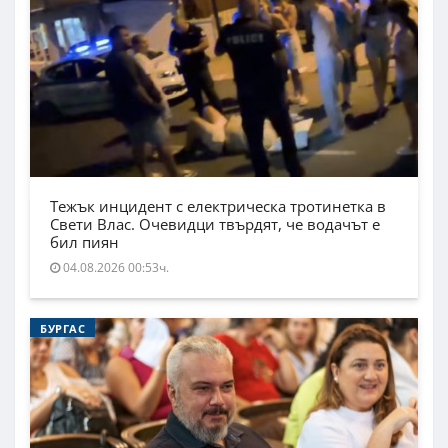
Тежък инцидент с електрическа тротинетка в
Свети Влас. Очевидци твърдят, че водачът е
бил пиян
04.08.2026 00:53ч.
БУРГАС