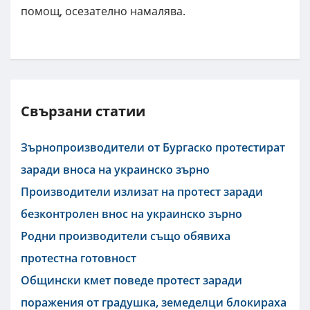
помощ, осезателно намалява.
Свързани статии
Зърнопроизводители от Бургаско протестират
заради вноса на украинско зърно
Производители излизат на протест заради
безконтролен внос на украинско зърно
Родни производители също обявиха
протестна готовност
Общински кмет поведе протест заради
поражения от градушка, земеделци блокираха