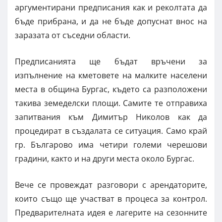
аргументирани предписания как и реколтата да
бъде прибрана, и да не бъде допуснат внос на
заразата от съседни области.
Предписанията ще бъдат връчени за
изпълнение на кметовете на малките населени
места в община Бургас, където са разположени
такива земеделски площи. Самите те отправиха
запитвания към Димитър Николов как да
процедират в създалата се ситуация. Само край
гр. Българово има четири големи черешови
градини, както и на други места около Бургас.
Вече се провеждат разговори с арендаторите,
които също ще участват в процеса за контрол.
Предварителната идея е лагерите на сезонните