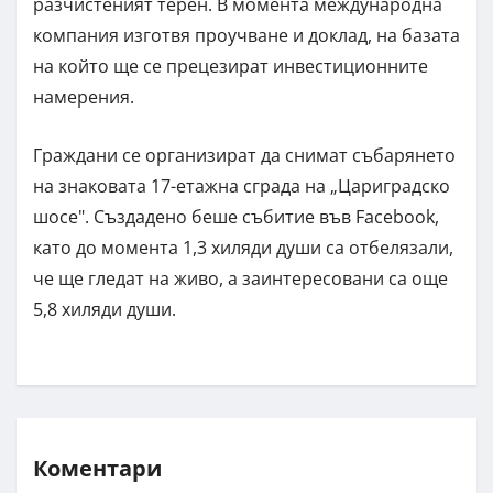
разчистеният терен. В момента международна
компания изготвя проучване и доклад, на базата
на който ще се прецезират инвестиционните
намерения.
Граждани се организират да снимат събарянето
на знаковата 17-етажна сграда на „Цариградско
шосе". Създадено беше събитие във Facebook,
като до момента 1,3 хиляди души са отбелязали,
че ще гледат на живо, а заинтересовани са още
5,8 хиляди души.
Коментари