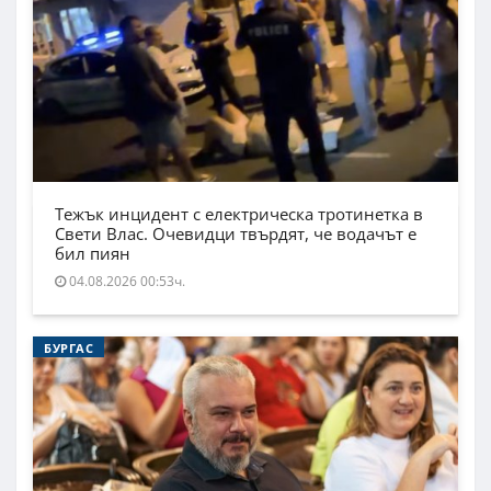
Тежък инцидент с електрическа тротинетка в
Свети Влас. Очевидци твърдят, че водачът е
бил пиян
04.08.2026 00:53ч.
БУРГАС