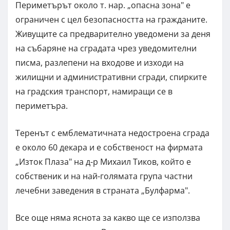
Периметърът около т. нар. „опасна зона" е
ограничен с цел безопасността на гражданите.
Живущите са предварително уведомени за деня
на събаряне на сградата чрез уведомителни
писма, разлепени на входове и изходи на
жилищни и административни сгради, спирките
на градския транспорт, намиращи се в
периметъра.
Теренът с емблематичната недостроена сграда
е около 60 декара и е собственост на фирмата
„Изток Плаза" на д-р Михаил Тиков, който е
собственик и на най-голямата група частни
лечебни заведения в страната „Булфарма".
Все още няма яснота за какво ще се използва