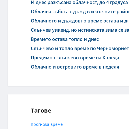
И днес разкъсана облачност, до 4 градуса
Облачна събота с дъжд в източните рай
Облачното и дъждовно време остава и д
Слънчев уикенд, но истинската зима се з
Времето остава топло и днес
Слънчево и топло време по Черноморие
Предимно слънчево време на Коледа
Облачно и ветровито време в неделя
Тагове
прогноза
време