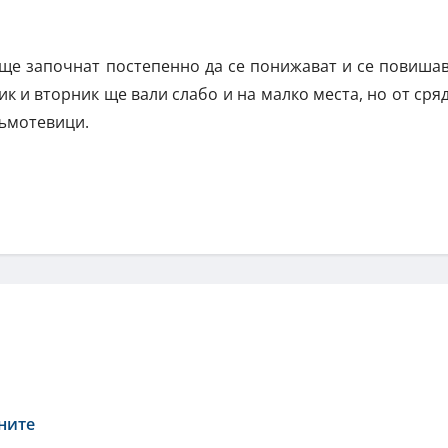
ще започнат постепенно да се понижават и се повиша
к и вторник ще вали слабо и на малко места, но от сря
ръмотевици.
ините