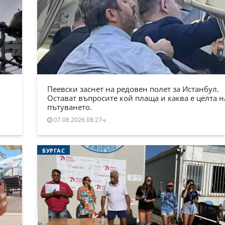
Пеевски заснет на редовен полет за Истанбул.
Остават въпросите кой плаща и каква е целта н
пътуването.
07.08.2026 08:27ч.
БУРГАС