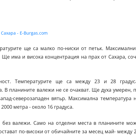
ратурите ще са малко по-ниски от петьк. Максимални
8. Ще има и висока концентрация на прах от Сахара, со
ост. Температурите ще са между 23 и 28 градус
а. В планините валежи не се очакват. Ще духа умерен, 
запад-северозападен вятьр. Максимална температура 
 2000 метра - около 16 градуса.
и без валежи. Само на отделни места в планините мо
остават по-високи от обичайните за месец май- между 