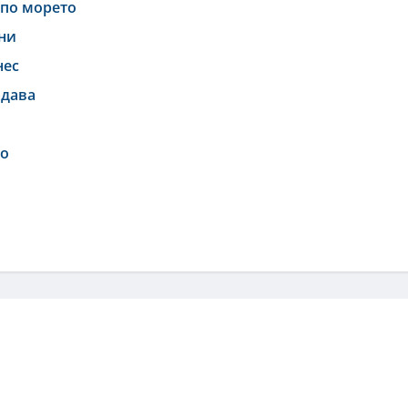
 по морето
они
нес
адава
то