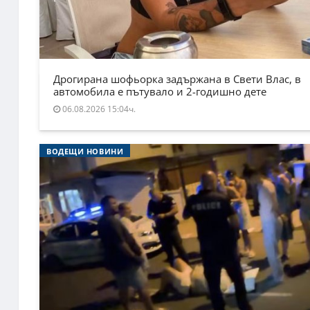
Дрогирана шофьорка задържана в Свети Влас, в
автомобила е пътувало и 2-годишно дете
06.08.2026 15:04ч.
ВОДЕЩИ НОВИНИ