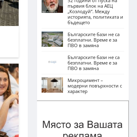
52 години от пуска на
първия блок на АЕЦ
„Козлодуй“. Между
историята, политиката и
бъдещето
Българските бази не са
безплатни. Време е за
ПВО в замяна
Българските бази не са
безплатни. Време е за
ПВО в замяна
Микроцимент –
модерни повърхности с
характер