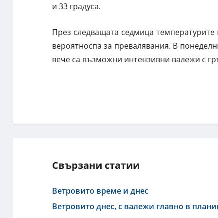
и 33 градуса.
През следващата седмица температурите 
вероятноспа за превалявания. В понеделни
вече са възможни интензивни валежи с г
Свързани статии
Ветровито време и днес
Ветровито днес, с валежи главно в план