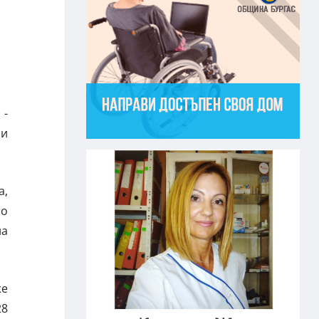
 -
чи
а,
по
на
же
28