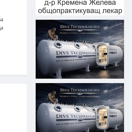
ва
да