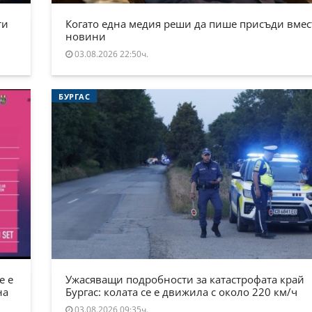
ти
Когато една медия реши да пише присъди вмес
новини
03.08.2026 22:50ч.
БУРГАС
е е
Ужасяващи подробности за катастрофата край
на
Бургас: колата се е движила с около 220 км/ч
03.08.2026 09:35ч.