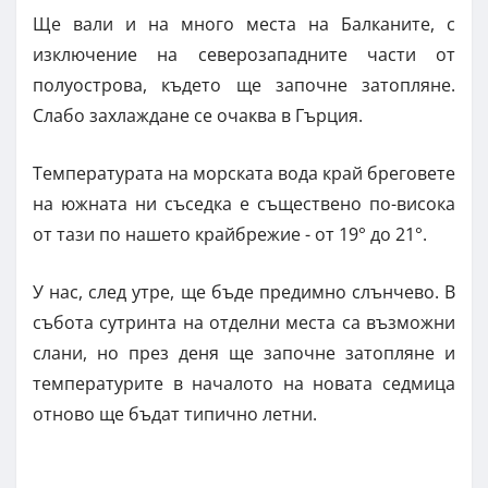
Ще вали и на много места на Балканите, с
изключение на северозападните части от
полуострова, където ще започне затопляне.
Слабо захлаждане се очаква в Гърция.
Температурата на морската вода край бреговете
на южната ни съседка е съществено по-висока
от тази по нашето крайбрежие - от 19° до 21°.
У нас, след утре, ще бъде предимно слънчево. В
събота сутринта на отделни места са възможни
слани, но през деня ще започне затопляне и
температурите в началото на новата седмица
отново ще бъдат типично летни.