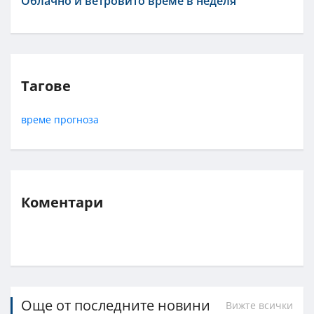
Облачно и ветровито време в неделя
Тагове
време
прогноза
Коментари
Още от последните новини
Вижте всички