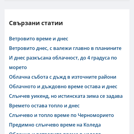
Свързани статии
Ветровито време и днес
Ветровито днес, с валежи главно в планините
И днес разкъсана облачност, до 4 градуса по
морето
Облачна събота с дъжд в източните райони
Облачното и дъждовно време остава и днес
Слънчев уикенд, но истинската зима се задава
Времето остава топло и днес
Слънчево и топло време по Черноморието
Предимно слънчево време на Коледа