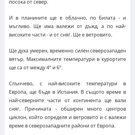
посока от север.
И в планините ще е облачно, по билата - и
мъгливо. Ще има валежи от дъжд, а по най-
високите части - и от сняг. Ще е ветровито.
Ще духа умерен, временно силен северозападен
вятър. Максималните температури в курортите
ще са от между 4° и 6°.
Слънчево, с най-високите температури в
Европа, ще бъде в Испания. В същото време в
най-северните части от континента ще вали
сняг. Причината - обширен много центров
циклон, който определя и ветровито и с валежи
време в северозападните райони от Европа.