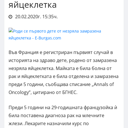
яйцеклетка
20.02.2020г. 15:35ч.
Във Франция е регистриран първият случай в
историята на здраво дете, родено от замразена
незряла яйцеклетка. Майката е била болна от
рак и яйцеклетката е била отделена и замразена
преди 5 години, съобщава списание „Annals of
Oncology”, цитирано от БГНЕС.
Преди 5 години на 29-годишната французойка ѝ
била поставена диагноза рак на млечните
жлези. Лекарите назначили курс по