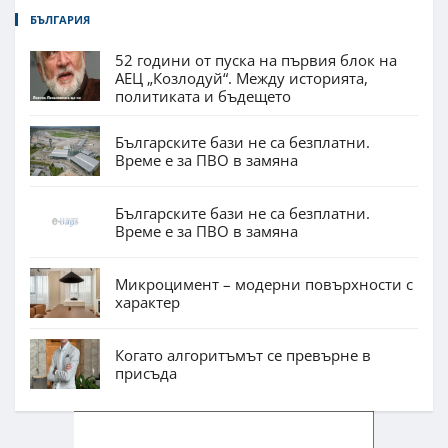
БЪЛГАРИЯ
52 години от пуска на първия блок на
АЕЦ „Козлодуй“. Между историята,
политиката и бъдещето
Българските бази не са безплатни.
Време е за ПВО в замяна
Българските бази не са безплатни.
Време е за ПВО в замяна
Микроцимент – модерни повърхности с
характер
Когато алгоритъмът се превърне в
присъда