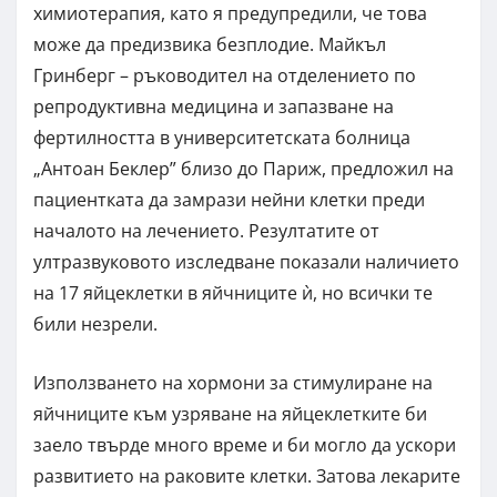
химиотерапия, като я предупредили, че това
може да предизвика безплодие. Майкъл
Гринберг – ръководител на отделението по
репродуктивна медицина и запазване на
фертилността в университетската болница
„Антоан Беклер” близо до Париж, предложил на
пациентката да замрази нейни клетки преди
началото на лечението. Резултатите от
ултразвуковото изследване показали наличието
на 17 яйцеклетки в яйчниците ѝ, но всички те
били незрели.
Използването на хормони за стимулиране на
яйчниците към узряване на яйцеклетките би
заело твърде много време и би могло да ускори
развитието на раковите клетки. Затова лекарите