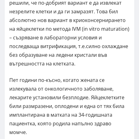
решили, че по-добрият вариант е да извлекат
незрелите клетки и да ги замразят. Това бил
абсолютно нов вариант в криоконсернирането
на яйцеклетки по метода IVM (in vitro maturation)
– съзряване в лабораторни условия и
последваща витрификация, т.е.силно охлаждане
без образуване на ледени кристали във
вътрешността на клетката.
Пет години по-късно, когато жената се
излекувала от онкологичното заболяване,
лекарите установили безплодие. Яйцеклетките
били размразени, оплодени и една от тях била
имплантирана в матката на 34-годишната
пациентка, която родила напълно здраво
момче.