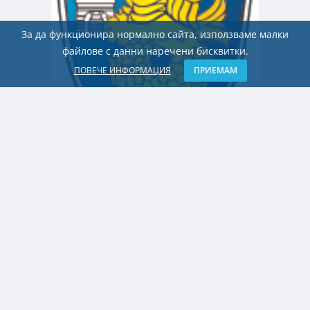
За да функционира нормално сайта, използваме малки
файлове с данни наречени бисквитки.
ПОВЕЧЕ ИНФОРМАЦИЯ
ПРИЕМАМ
БЪЛГАРИЯ
52 години от пуска на първия блок на
АЕЦ „Козлодуй“. Между историята,
политиката и бъдещето
Българските бази не са безплатни.
Време е за ПВО в замяна
Българските бази не са безплатни.