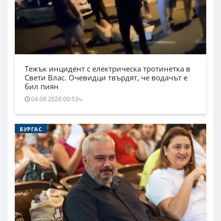
Тежък инцидент с електрическа тротинетка в
Свети Влас. Очевидци твърдят, че водачът е
бил пиян
04.08.2026 00:53ч.
БУРГАС