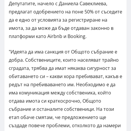
Депутатите, начело с Даниела Савеклиева,
предлагат одобрението на поне 50% от съседите
да е едно от условията за регистриране на
имота, за да може да бъде отдаван законно в
платформи като Airbnb и Booking.
"Идеята да има санкция от Общото събрание е
добра. Собствениците, които населяват трайно
сградата, трябва да имат някаква сигурност за
обитаването си – какви хора пребивават, какъв е
редът на пребиваването им. Необходимо е да
има комуникация между собственика, който
отдава имота си краткосрочно, Общото
събрание и останалите собственици. На този
етап обаче смятам, че предложението ще
създаде повече проблеми, отколкото да намери