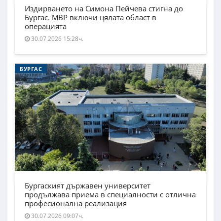
Издирването на Симона Пейчева стигна до
Бургас. МВР включи цялата област в
операцията
30.07.2026 15:28ч.
БУРГАС
Бургаският държавен университет
продължава приема в специалности с отлична
професионална реализация
30.07.2026 09:07ч.