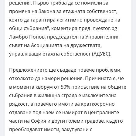
решения. Първо трябва да се помисли за
промяна на Закона за етажната собственост,
която да гарантира легитимно провеждане на
общи събрания", коментира пред Investor.bg
Ламбро Попов, председател на Управителния
съвет на Асоциацията на дружествата,
управляващи етажна собственост (АДУЕС).
Предложението ще създаде повече проблеми,
отколкото да намери решения. Причината е, че
в момента кворум от 50% присъствие на общите
събрания в жилищна сграда е изключителна
рядкост, а повечето имоти за краткосрочно
отдаване под наем се намират в централните
части на София и други големи градове, където
преобладават имоти, закупувани с