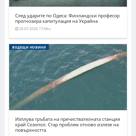
След ударите по Одеса: Финландски професор
прогнозира капитулация на Украйна
29.07.2026 17:06ч.
ВОДЕЩИ НОВИНИ
Изплува тръбата на пречиствателната станция
край Созопол. Стар проблем отново излезе на
повърхността