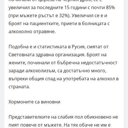
увеличил за последните 15 години с почти 85%
(при мъжете ръстът е 32%). Увеличил се е и
броят на пациентките, приети в болницата с
алкохолно отравяне.
Подобна е и статистиката в Русия, смятат от
Световната здравна организация. Броят на
жените, починали от бъбречна недостатъчност
заради алкохолизъм, са достатъчно много,
въпреки общия спад на употребата на алкохол в
страната.
Хормоните са виновни
Представителките на слабия пол обикновено не
пият повече от мъжете. На тях обаче не им е