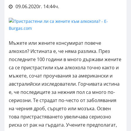
09.06.2020г. 14:44ч.
Мъжете или жените консумират повече
алкохол? Истината е, че няма разлика. През
последните 100 години в много държави жените
са се пристрастили към алкохола точно както и
мъжете, сочат проучвания за американски и
австралийски изследователи. Горчивата истина
е, че последиците за нежния пол са много по-
сериозни. Те страдат по-често от заболявания
на черния дроб, сърцето или мозъка. Освен
това пристрастяването увеличава сериозно
риска от рак на гърдата. Учените предполагат,