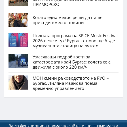
ПРИМОРСКО
Когато една медия реши да пише
присъди вместо новини
Пълната програма на SPICE Music Festival
2026 вече е тук! Бургас отново ще бъде
музикалната столица на лятото
Ужасяващи подробности за
катастрофата край Бургас: колата се е
движила с около 220 км/ч
МОН смени ръководството на РУО –
Бургас. Лиляна Иванова поема
временно управлението
За да функционира нормално сайта, използваме малки