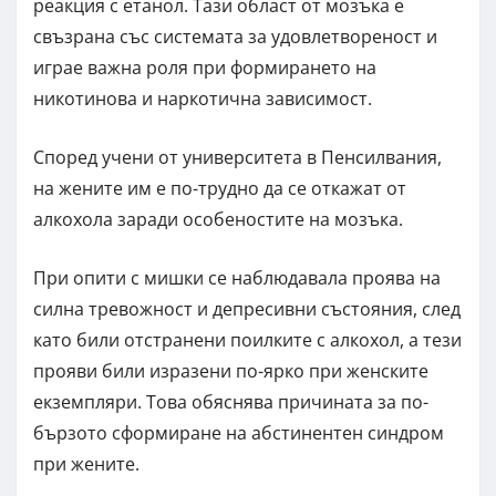
реакция с етанол. Тази област от мозъка е
свъзрана със системата за удовлетвореност и
играе важна роля при формирането на
никотинова и наркотична зависимост.
Според учени от университета в Пенсилвания,
на жените им е по-трудно да се откажат от
алкохола заради особеностите на мозъка.
При опити с мишки се наблюдавала проява на
силна тревожност и депресивни състояния, след
като били отстранени поилките с алкохол, а тези
прояви били изразени по-ярко при женските
екземпляри. Това обяснява причината за по-
бързото сформиране на абстинентен синдром
при жените.