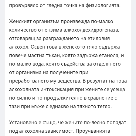
провървяло от гледна точка на физиологията.
Женският организъм произвежда по-малко
количество от ензима алкохолдехидрогеназа,
отговарящ за разграждането на етиловия
алкохол. Освен това в женското тяло съдържа
повече мастна тъкан, която задържа етанола, и
по-малко вода, която съдейства за отделянето
от организма на получените при
преработването му вещества. В резултат на това
алкохолната интоксикация при жените се усеща
по-силно и по-продължително в сравнение с
тази при мъже с еднакво на тяхното тегло.
Установено е също, че жените по-лесно попадат
под алкохолна зависимост. Проучванията