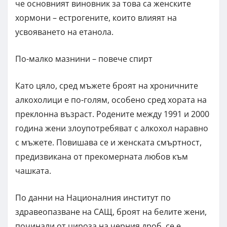
че основният виновник за това са женските
хормони – естрогените, които влияят на
усвояването на етанола.
По-малко мазнини – повече спирт
Като цяло, сред мъжете броят на хроничните
алкохолици е по-голям, особено сред хората на
преклонна възраст. Родените между 1991 и 2000
година жени злоупотребяват с алкохол наравно
с мъжете. Повишава се и женската смъртност,
предизвикана от прекомерната любов към
чашката.
По данни на Националния институт по
здравеопазване на САЩ, броят на белите жени,
починали от цироза на черния дроб, се е