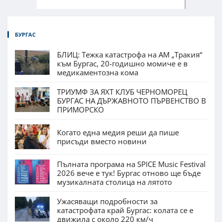
БУРГАС
БЛИЦ: Тежка катастрофа на АМ „Тракия“
към Бургас, 20-годишно момиче е в
медикаментозна кома
ТРИУМФ ЗА ЯХТ КЛУБ ЧЕРНОМОРЕЦ
БУРГАС НА ДЪРЖАВНОТО ПЪРВЕНСТВО В
ПРИМОРСКО
Когато една медия реши да пише
присъди вместо новини
Пълната програма на SPICE Music Festival
2026 вече е тук! Бургас отново ще бъде
музикалната столица на лятото
Ужасяващи подробности за
катастрофата край Бургас: колата се е
движила с около 220 км/ч