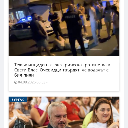
Тежък инцидент с електрическа тротинетка в
Свети Влас. Очевидци твърдят, че водачът е
бил пиян
04.08.2026 00:53ч.
БУРГАС