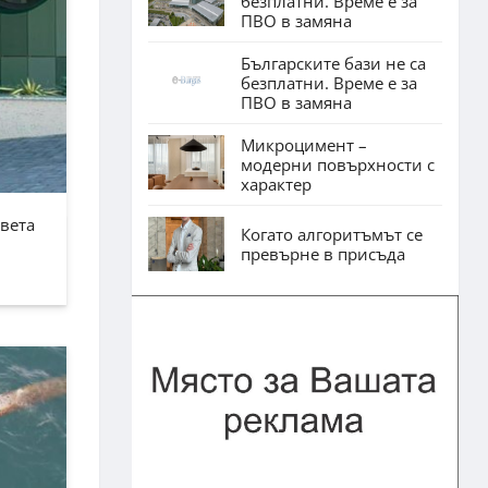
безплатни. Време е за
ПВО в замяна
Българските бази не са
безплатни. Време е за
ПВО в замяна
Микроцимент –
модерни повърхности с
характер
Света
Когато алгоритъмът се
превърне в присъда