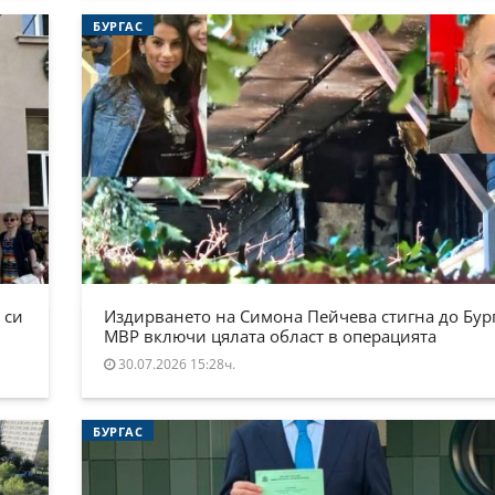
БУРГАС
 си
Издирването на Симона Пейчева стигна до Бург
МВР включи цялата област в операцията
30.07.2026 15:28ч.
БУРГАС