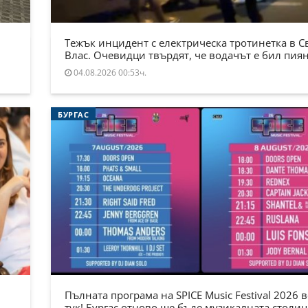
Тежък инцидент с електрическа тротинетка в С
Влас. Очевидци твърдят, че водачът е бил пия
04.08.2026 00:53ч.
БУРГАС
Пълната програма на SPICE Music Festival 2026 в
тук! Бургас отново ще бъде музикалната столиц