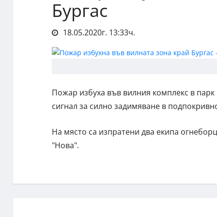
Бургас
18.05.2020г. 13:33ч.
Пожар избуха във вилния комплекс в парк "
сигнал за силно задимяване в подпокривно
На място са изпратени два екипа огнеборц
"Нова".