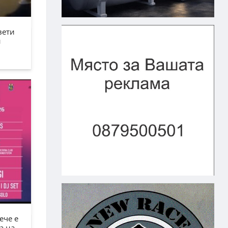
вети
н
ече е
а на