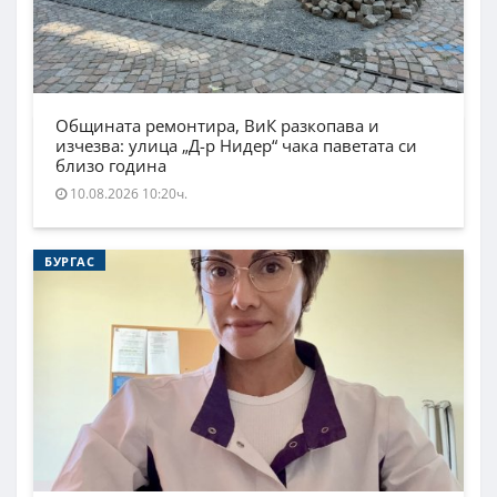
Общината ремонтира, ВиК разкопава и
изчезва: улица „Д-р Нидер“ чака паветата си
близо година
10.08.2026 10:20ч.
БУРГАС