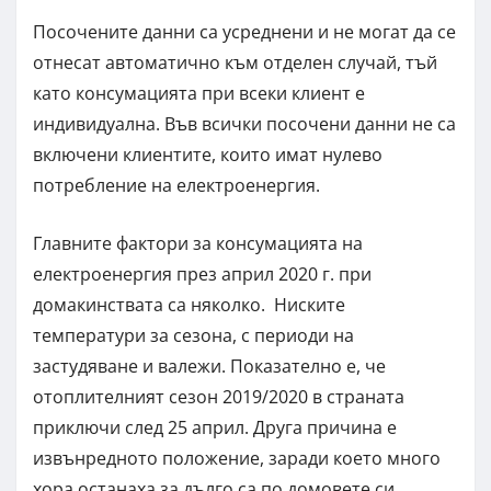
Посочените данни са усреднени и не могат да се
отнесат автоматично към отделен случай, тъй
като консумацията при всеки клиент е
индивидуална. Във всички посочени данни не са
включени клиентите, които имат нулево
потребление на електроенергия.
Главните фактори за консумацията на
електроенергия през април 2020 г. при
домакинствата са няколко. Ниските
температури за сезона, с периоди на
застудяване и валежи. Показателно е, че
отоплителният сезон 2019/2020 в страната
приключи след 25 април. Друга причина е
извънредното положение, заради което много
хора останаха за дълго са по домовете си.