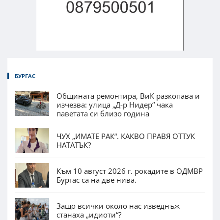
БУРГАС
Общината ремонтира, ВиК разкопава и
изчезва: улица „Д-р Нидер“ чака
паветата си близо година
ЧУХ „ИМАТЕ РАК“. КАКВО ПРАВЯ ОТТУК
НАТАТЪК?
Към 10 август 2026 г. рокадите в ОДМВР
Бургас са на две нива.
Защо всички около нас изведнъж
станаха „идиоти“?