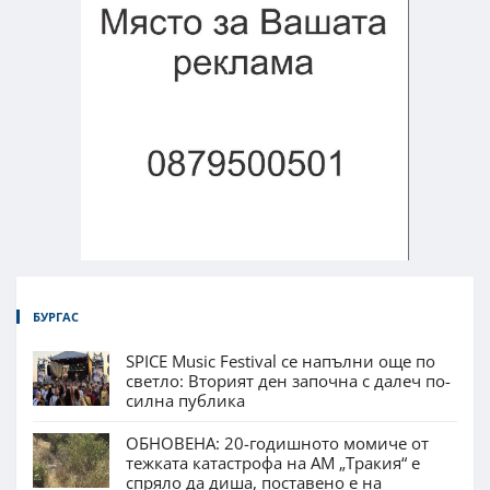
БУРГАС
SPICE Music Festival се напълни още по
светло: Вторият ден започна с далеч по-
силна публика
ОБНОВЕНА: 20-годишното момиче от
тежката катастрофа на АМ „Тракия“ е
спряло да диша, поставено е на