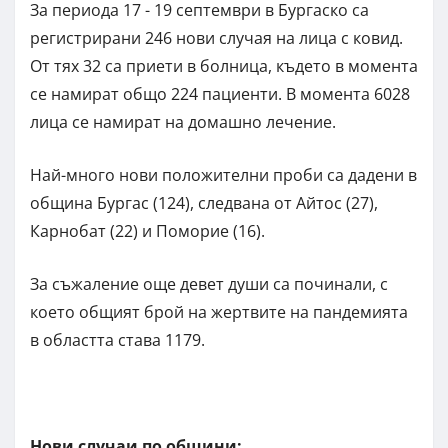
За периодa 17 - 19 септември в Бургаско са
регистрирани 246 нови случая на лица с ковид.
От тях 32 са приети в болница, където в момента
се намират общо 224 пациенти. В момента 6028
лица се намират на домашно лечение.
Най-много нови положителни проби са дадени в
община Бургас (124), следвана от Айтос (27),
Карнобат (22) и Поморие (16).
За съжаление още девет души са починали, с
което общият брой на жертвите на пандемията
в областта става 1179.
Нови случаи по общини: