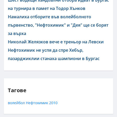
Шест водещи хандбални отбора идват в Бургас
на турнира в памет на Тодор Хънков
Намалиха отборите във волейболното
първенство, "Нефтохимик" и "Дея" ще се борят
за върха
Николай Желязков вече е треньор на Левски
Нефтохимик не успя да спре Хебър,
пазарджиклии станаха шампиони в Бургас
Тагове
волейбол
Нефтохимик 2010