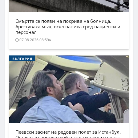
Смъртта се появи на покрива на болница.
Арестуваха мъж, всял паника сред пациенти и
персонал
07.08.2026 08:59ч.
БЪЛГАРИЯ
Пеевски заснет на редовен полет за Истанбул.
Остават въпросите кой плаща и каква е целта