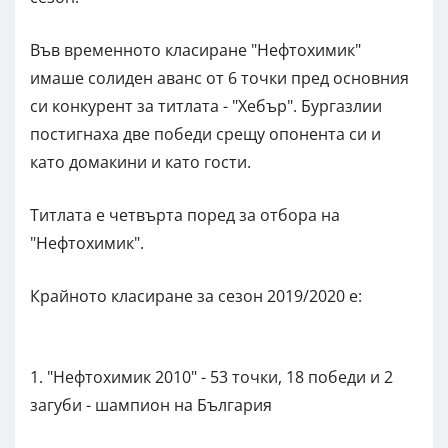
Във временното класиране "Нефтохимик"
имаше солиден аванс от 6 точки пред основния
си конкурент за титлата - "Хебър". Бургазлии
постигнаха две победи срещу опонента си и
като домакини и като гости.
Титлата е четвърта поред за отбора на
"Нефтохимик".
Крайното класиране за сезон 2019/2020 е:
1. "Нефтохимик 2010" - 53 точки, 18 победи и 2
загуби - шампион на България