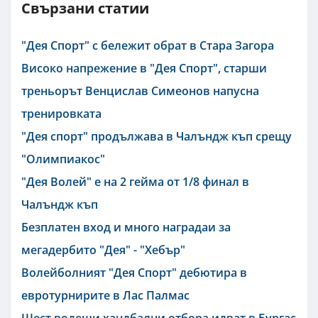
Свързани статии
"Дея Спорт" с бележит обрат в Стара Загора
Високо напрежение в "Дея Спорт", старши
треньорът Венцислав Симеонов напусна
тренировката
"Дея спорт" продължава в Чалъндж къп срещу
"Олимпиакос"
"Дея Волей" е на 2 гейма от 1/8 финал в
Чалъндж къп
Безплатен вход и много наградаи за
мегадербито "Дея" - "Хебър"
Волейболният "Дея Спорт" дебютира в
евротурнирите в Лас Палмас