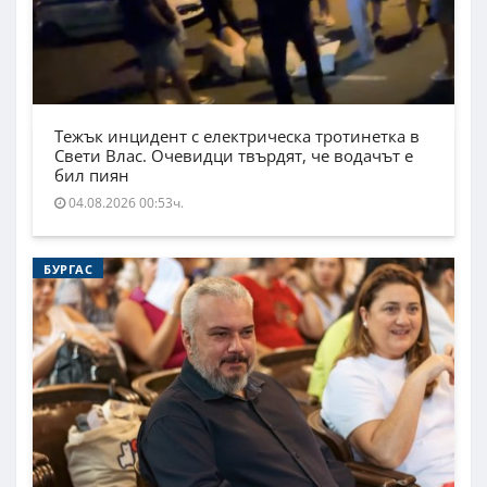
Тежък инцидент с електрическа тротинетка в
Свети Влас. Очевидци твърдят, че водачът е
бил пиян
04.08.2026 00:53ч.
БУРГАС