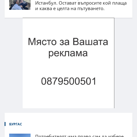
Истанбул. Остават въпросите кой плаща
и каква е целта на пътуването.
БУРГАС
Потребителят има право сам да избере