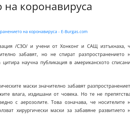
 на коронавируса
зация /СЗО/ и учени от Хонконг и САЩ изтъкнаха, 
ително забавят, но не спират разпространението 
а цитира научна публикация в американското списан
гическите маски значително забавят разпространение
ките влага, издишани от човека. Но те не препятств
едно с аерозолите. Това означава, че носителите 
лзват хирургически маски за забавяне развитието 