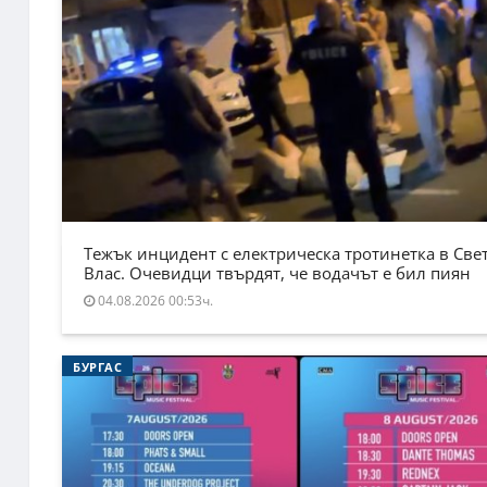
Тежък инцидент с електрическа тротинетка в Све
Влас. Очевидци твърдят, че водачът е бил пиян
04.08.2026 00:53ч.
БУРГАС