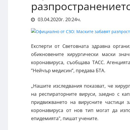
разпространението
03.04.2020г. 20:24ч.
Експерти от Световната здравна органи
обикновените хирургически маски знач
коронавируса, съобщава ТАСС. Агенцият
”Нейчър медисин”, предава БТА.
„Нашите изследвания показват, че хирур
на респираторните вируси, заедно с кап
придвижването на вирусните частици за
коронавируса от нов тип могат да изпо
епидемията", пишат учените.