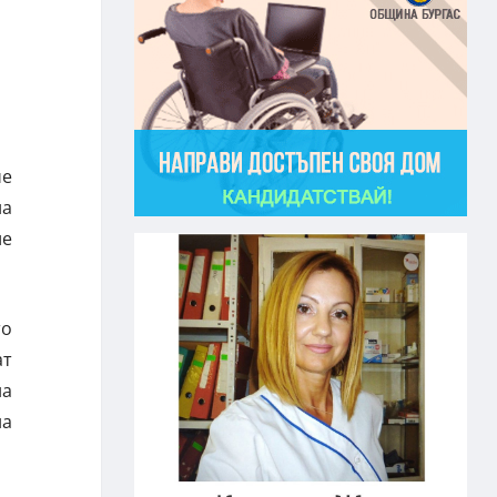
че
на
ие
то
ат
на
на