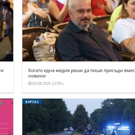
ти
Когато една медия реши да пише присъди вмес
новини
03.08.2026 22:50ч.
БУРГАС