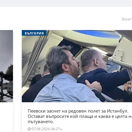
Вижт
БЪЛГАРИЯ
Пеевски заснет на редовен полет за Истанбул.
Остават въпросите кой плаща и каква е целта н
пътуването.
07.08.2026 08:27ч.