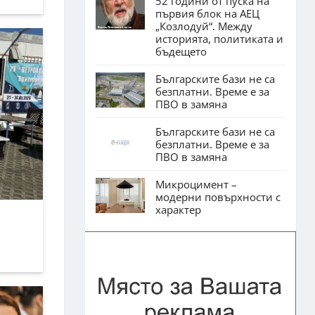
52 години от пуска на
първия блок на АЕЦ
„Козлодуй“. Между
историята, политиката и
бъдещето
Българските бази не са
безплатни. Време е за
ПВО в замяна
Българските бази не са
безплатни. Време е за
ПВО в замяна
Микроцимент –
модерни повърхности с
характер