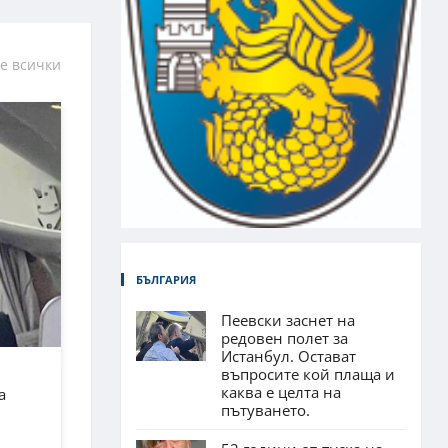
е всички
БЪЛГАРИЯ
Пеевски заснет на
редовен полет за
Истанбул. Остават
въпросите кой плаща и
каква е целта на
а
пътуването.