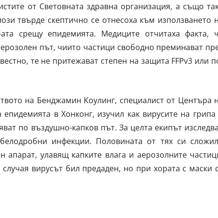
стите от Световната здравна организация, а също та
ози твърде скептично се отнесоха към използването 
ата срещу епидемията. Медиците отчитаха факта, 
аерозолен път, чиито частици свободно преминават пр
вестно, те не притежават степен на защита FFPv3 или п
твото на Бенджамин Коулинг, специалист от Центъра 
 епидемията в Хонконг, изучил как вирусите на грипа
ват по въздушно-капков път. За целта екипът изследв
 белодробни инфекции. Половината от тях си сложи
н апарат, улавящ капките влага и аерозолните частиц
 случая вирусът бил предаден, но при хората с маски 