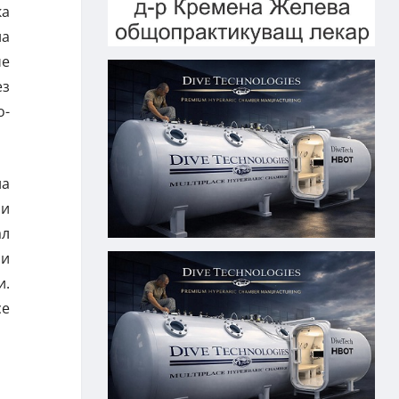
ка
на
че
ез
о-
на
 и
ал
ли
и.
се