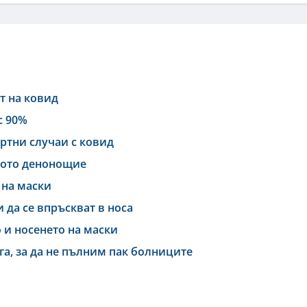
т на ковид
с 90%
ртни случаи с ковид
дното денонощие
 на маски
 да се впръскват в носа
 и носенето на маски
га, за да не пълним пак болниците