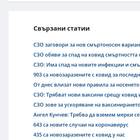
Свързани статии
СЗО заговори за нов смъртоносен вариан
СЗО обяви за спад на ковид смъртността 
СЗО: Има спад на новите инфекции и смъ
903 са новозаразените с ковид за после
От днес влизат нови правила за носенето
СЗО: Трябват нови ваксини срещу ковид и
СЗО зове за ускоряване на ваксинирането
Ангел Кунчев: Трябва да вземем мерки се
643 са новите случаи на коронавирус
435 са новозаразените с ковид у нас