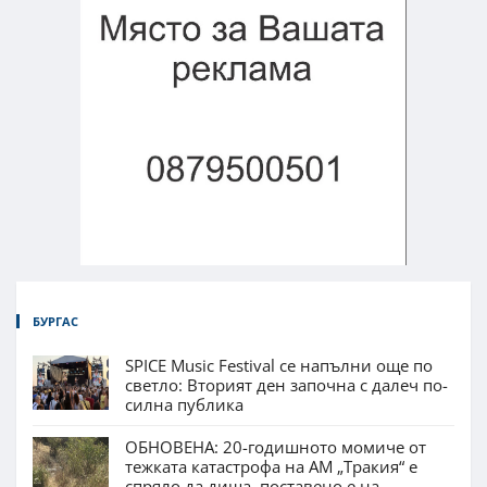
БУРГАС
SPICE Music Festival се напълни още по
светло: Вторият ден започна с далеч по-
силна публика
ОБНОВЕНА: 20-годишното момиче от
тежката катастрофа на АМ „Тракия“ е
спряло да диша, поставено е на