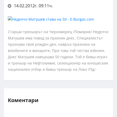
14.02.2012г. 09:11ч.
Старши треньорът на Черноморец /Поморие/ Неделчо
Матушев има повод за празник днес. Специалистът
празнува своя рожден ден, навръх празника на
влюбените и винарите. При това той чества юбилеи.
Днес Матушев навършва 50 години. Той е бивш играч
и треньор на Нефтохимик, селекционер на юношеския
национален отбор и бивш треньор на Локо /Пд/.
Коментари