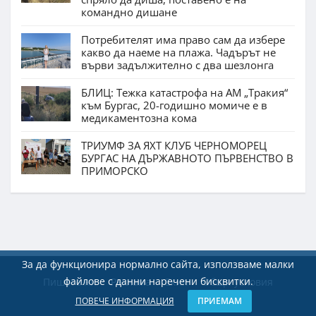
командно дишане
Потребителят има право сам да избере
какво да наеме на плажа. Чадърът не
върви задължително с два шезлонга
БЛИЦ: Тежка катастрофа на АМ „Тракия“
към Бургас, 20-годишно момиче е в
медикаментозна кома
ТРИУМФ ЗА ЯХТ КЛУБ ЧЕРНОМОРЕЦ
БУРГАС НА ДЪРЖАВНОТО ПЪРВЕНСТВО В
ПРИМОРСКО
За да функционира нормално сайта, използваме малки
файлове с данни наречени бисквитки.
Пишете ни
Реклама
Екип
Общи условия
ПОВЕЧЕ ИНФОРМАЦИЯ
ПРИЕМАМ