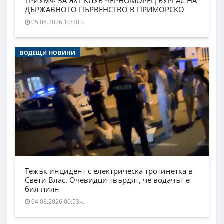
ТРИУМФ ЗА ЯХТ КЛУБ ЧЕРНОМОРЕЦ БУРГАС НА
ДЪРЖАВНОТО ПЪРВЕНСТВО В ПРИМОРСКО
05.08.2026 10:30ч.
ВОДЕЩИ НОВИНИ
Тежък инцидент с електрическа тротинетка в
Свети Влас. Очевидци твърдят, че водачът е
бил пиян
04.08.2026 00:53ч.