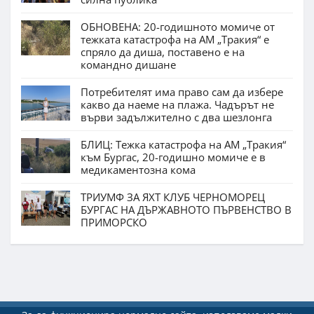
ОБНОВЕНА: 20-годишното момиче от
тежката катастрофа на АМ „Тракия“ е
спряло да диша, поставено е на
командно дишане
Потребителят има право сам да избере
какво да наеме на плажа. Чадърът не
върви задължително с два шезлонга
БЛИЦ: Тежка катастрофа на АМ „Тракия“
към Бургас, 20-годишно момиче е в
медикаментозна кома
ТРИУМФ ЗА ЯХТ КЛУБ ЧЕРНОМОРЕЦ
БУРГАС НА ДЪРЖАВНОТО ПЪРВЕНСТВО В
ПРИМОРСКО