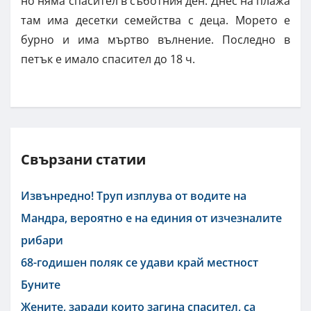
но няма спасител в съботния ден. Днес на плажа
там има десетки семейства с деца. Морето е
бурно и има мъртво вълнение. Последно в
петък е имало спасител до 18 ч.
Свързани статии
Извънредно! Труп изплува от водите на
Мандра, вероятно е на единия от изчезналите
рибари
68-годишен поляк се удави край местност
Буните
Жените, заради които загина спасител, са