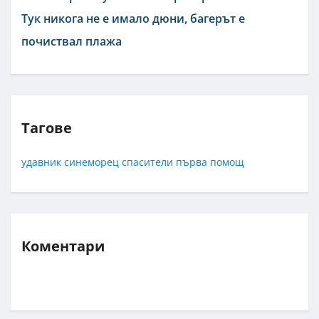
Тук никога не е имало дюни, багерът е
почиствал плажа
Тагове
удавник
синеморец
спасители
първа помощ
Коментари