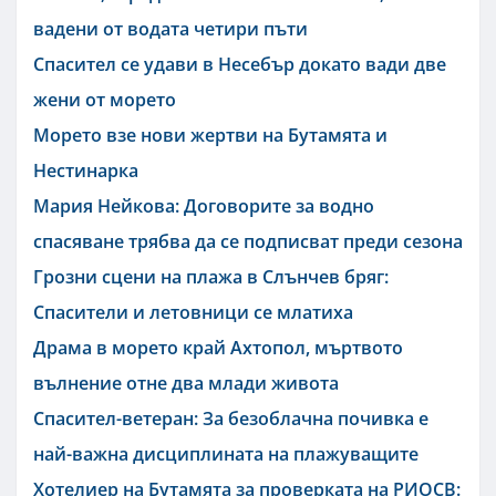
вадени от водата четири пъти
Спасител се удави в Несебър докато вади две
жени от морето
Морето взе нови жертви на Бутамята и
Нестинарка
Мария Нейкова: Договорите за водно
спасяване трябва да се подписват преди сезона
Грозни сцени на плажа в Слънчев бряг:
Спасители и летовници се млатиха
Драма в морето край Ахтопол, мъртвото
вълнение отне два млади живота
Спасител-ветеран: За безоблачна почивка е
най-важна дисциплината на плажуващите
Хотелиер на Бутамята за проверката на РИОСВ: