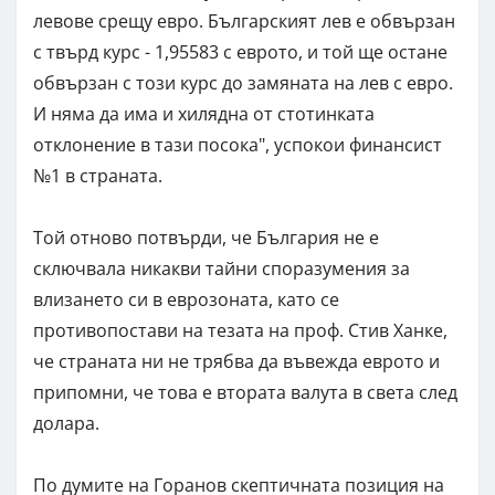
левове срещу евро. Българският лев е обвързан
с твърд курс - 1,95583 с еврото, и той ще остане
обвързан с този курс до замяната на лев с евро.
И няма да има и хилядна от стотинката
отклонение в тази посока", успокои финансист
№1 в страната.
Той отново потвърди, че България не е
сключвала никакви тайни споразумения за
влизането си в еврозоната, като се
противопостави на тезата на проф. Стив Ханке,
че страната ни не трябва да въвежда еврото и
припомни, че това е втората валута в света след
долара.
По думите на Горанов скептичната позиция на