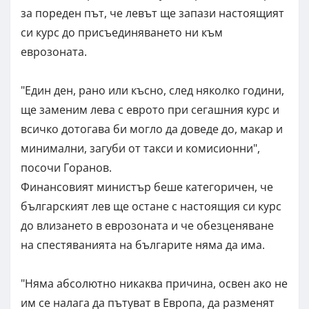
за пореден път, че левът ще запази настоящият
си курс до присъединяването ни към
еврозоната.
"Един ден, рано или късно, след няколко години,
ще заменим лева с еврото при сегашния курс и
всичко дотогава би могло да доведе до, макар и
минимални, загуби от такси и комисионни",
посочи Горанов.
Финансовият министър беше категоричен, че
българският лев ще остане с настоящия си курс
до влизането в еврозоната и че обезценяване
на спестяванията на българите няма да има.
"Няма абсолютно никаква причина, освен ако не
им се налага да пътуват в Европа, да разменят