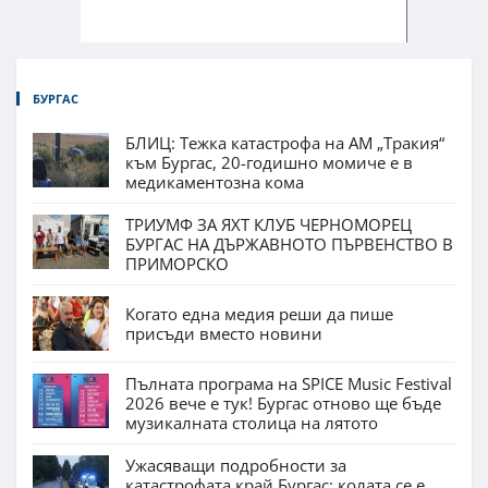
БУРГАС
БЛИЦ: Тежка катастрофа на АМ „Тракия“
към Бургас, 20-годишно момиче е в
медикаментозна кома
ТРИУМФ ЗА ЯХТ КЛУБ ЧЕРНОМОРЕЦ
БУРГАС НА ДЪРЖАВНОТО ПЪРВЕНСТВО В
ПРИМОРСКО
Когато една медия реши да пише
присъди вместо новини
Пълната програма на SPICE Music Festival
2026 вече е тук! Бургас отново ще бъде
музикалната столица на лятото
Ужасяващи подробности за
катастрофата край Бургас: колата се е