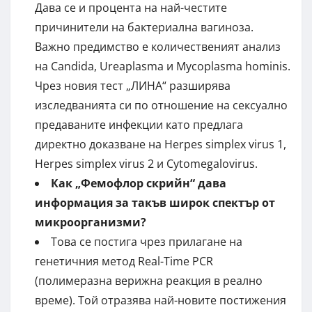
Дава се и процента на най-честите
причинители на бактериална вагиноза.
Важно предимство е количественият анализ
на Candida, Ureaplasma и Mycoplasma hominis.
Чрез новия тест „ЛИНА“ разширява
изследванията си по отношение на сексуално
предаваните инфекции като предлага
директно доказване на Herpes simplex virus 1,
Herpes simplex virus 2 и Cytomegalovirus.
Как „Фемофлор скрийн“ дава
информация за такъв широк спектър от
микроорганизми?
Това се постига чрез прилагане на
генетичния метод Real-Time PCR
(полимеразна верижна реакция в реално
време). Той отразява най-новите постижения