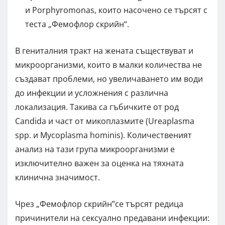
и Porphyromonas, които насочено се търсят с
теста „Фемофлор скрийн“.
В гениталния тракт на жената съществуват и
микроорганизми, които в малки количества не
създават проблеми, но увеличаването им води
до инфекции и усложнения с различна
локализация. Такива са гъбичките от род
Candida и част от микоплазмите (Ureaplasma
spp. и Mycoplasma hominis). Количественият
анализ на тази група микроорганизми е
изключително важен за оценка на тяхната
клинична значимост.
Чрез „Фемофлор скрийн”се търсят редица
причинители на сексуално предавани инфекции: