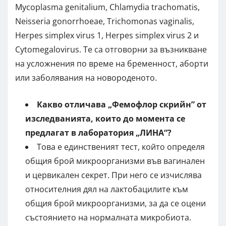
Mycoplasma genitalium, Chlamydia trachomatis,
Neisseria gonorrhoeae, Trichomonas vaginalis,
Herpes simplex virus 1, Herpes simplex virus 2 и
Cytomegalovirus. Те са отговорни за възникване
на усложнения по време на бременност, аборти
или заболявания на новороденото.
Какво отличава „Фемофлор скрийн” от
изследванията, които до момента се
предлагат в лаборатория „ЛИНА“?
Това е единственият тест, който определя
общия брой микроорганизми във вагинален
и цервикален секрет. При него се изчислява
относителния дял на лактобацилите към
общия брой микроорганизми, за да се оцени
състоянието на нормалната микробиота.