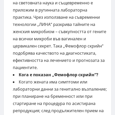
на световната наука и същевременно е
приложим в рутинната лабораторна
практика. Чрез използване на съвременни
технологии „ЛИНА“ разкрива тайните на
женския микробиом – съвкупността от гените
на всички микроби във вагинален и
цервикален секрет. Така „Фемофлор скрийн“
подобрява качеството на диагностиката,
ефективността на лечението и прогнозата за
пациентите.
Кога е показан „Фемофлор скрийн“?
Когато жената има симптоми или
лабораторни данни за генитално възпаление;
при планиране на бременност или при
стартиране на процедура по асистирана
репродукция; след продължителен прием на