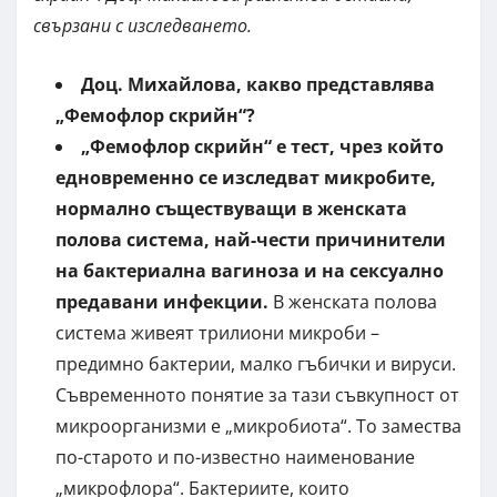
свързани с изследването.
Доц. Михайлова, какво представлява
„Фемофлор скрийн“?
„Фемофлор скрийн“
е тест, чрез който
едновременно се изследват микробите,
нормално съществуващи в женската
полова система, най-чести причинители
на бактериална вагиноза и на сексуално
предавани инфекции.
В женската полова
система живеят трилиони микроби –
предимно бактерии, малко гъбички и вируси.
Съвременното понятие за тази съвкупност от
микроорганизми е „микробиота“. То замества
по-старото и по-известно наименование
„микрофлора“. Бактериите, които