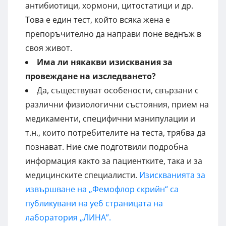
антибиотици, хормони, цитостатици и др.
Това е един тест, който всяка жена е
препоръчително да направи поне веднъж в
своя живот.
Има ли някакви изисквания
за
провеждане на изследването?
Да, съществуват особености, свързани с
различни физиологични състояния, прием на
медикаменти, специфични манипулации и
т.н., които потребителите на теста, трябва да
познават. Ние сме подготвили подробна
информация както за пациентките, така и за
медицинските специалисти.
Изискванията за
извършване на „Фемофлор скрийн“ са
публикувани на уеб страницата на
лаборатория „ЛИНА”.