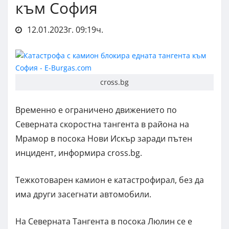
към София
12.01.2023г. 09:19ч.
cross.bg
Временно е ограничено движението по
Северната скоростна тангента в района на
Мрамор в посока Нови Искър заради пътен
инцидент, информира cross.bg.
Тежкотоварен камион е катастрофирал, без да
има други засегнати автомобили.
На Северната Тангента в посока Люлин се е