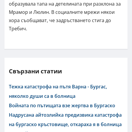
образувала тапа на детелината при разклона за
Мрамор и Люлин. В социалните мрежи някои
хора съобщават, че задръстването стига до
Требич.
Свързани статии
Тежка катастрофа на пътя Варна - Бургас,
няколко души са в болница
Войната по пътищата взе жертва в Бургаско
Надрусана айтозлийка предизвика катастрофа
на бургаско кръстовище, откараха я в болница