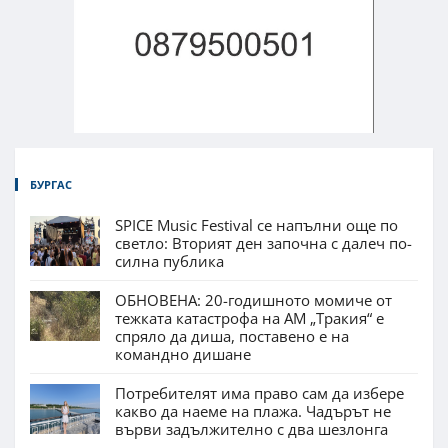
БУРГАС
SPICE Music Festival се напълни още по
светло: Вторият ден започна с далеч по-
силна публика
ОБНОВЕНА: 20-годишното момиче от
тежката катастрофа на АМ „Тракия“ е
спряло да диша, поставено е на
командно дишане
Потребителят има право сам да избере
какво да наеме на плажа. Чадърът не
върви задължително с два шезлонга