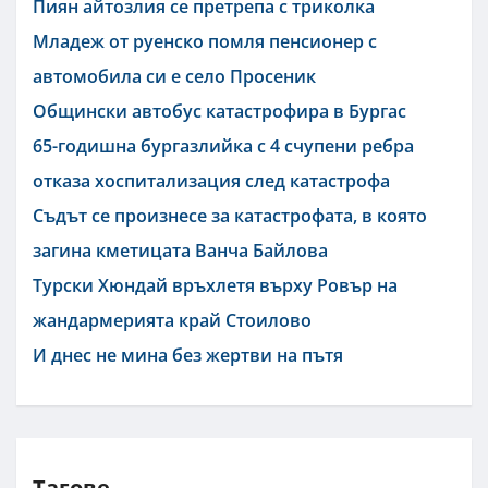
Пиян айтозлия се претрепа с триколка
Младеж от руенско помля пенсионер с
автомобила си е село Просеник
Общински автобус катастрофира в Бургас
65-годишна бургазлийка с 4 счупени ребра
отказа хоспитализация след катастрофа
Съдът се произнесе за катастрофата, в която
загина кметицата Ванча Байлова
Турски Хюндай връхлетя върху Ровър на
жандармерията край Стоилово
И днес не мина без жертви на пътя
Тагове