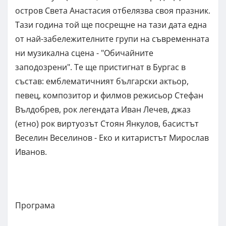
остров Света Анастасия отбелязва своя празник.
Тази година той ще посрещне на тази дата една
от най-забележителните групи на съвременната
ни музикална сцена - "Обичайните
заподозрени". Те ще пристигнат в Бургас в
състав: емблематичният български актьор,
певец, композитор и филмов режисьор Стефан
Вълдобрев, рок легендата Иван Лечев, джаз
(етно) рок виртуозът Стоян Янкулов, басистът
Веселин Веселинов - Еко и китаристът Мирослав
Иванов.
Програма