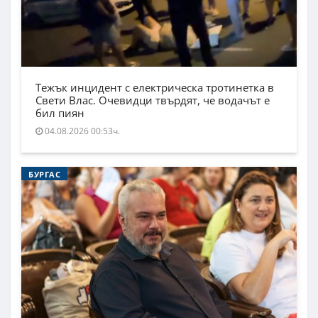
Тежък инцидент с електрическа тротинетка в
Свети Влас. Очевидци твърдят, че водачът е
бил пиян
04.08.2026 00:53ч.
БУРГАС