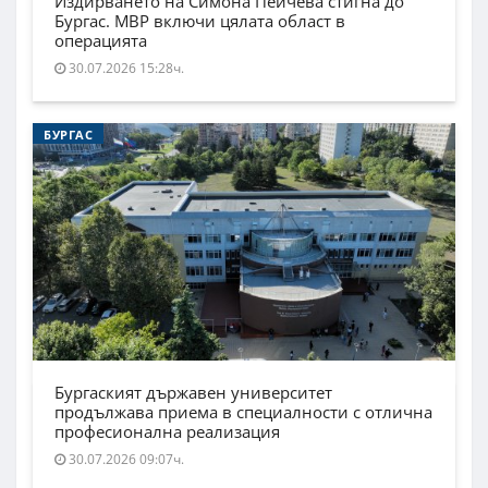
Издирването на Симона Пейчева стигна до
Бургас. МВР включи цялата област в
операцията
30.07.2026 15:28ч.
БУРГАС
Бургаският държавен университет
продължава приема в специалности с отлична
професионална реализация
30.07.2026 09:07ч.