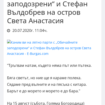
заподозрени“ и Стефан
Вълдобрев на остров
Света Анастасия
20.07.2020г. 11:04ч.
"Тръгвам натам, където няма път или пътека.
Бяга светът, но ние ще я караме полека.
Сядаме пред вълните и на пясъка с китара.
Барът е до морето и морето е до бара."
На 15 август (събота, Голяма Богородица)