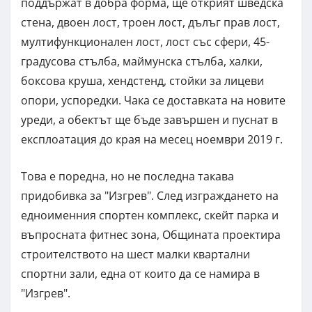
поддържат в добра форма, ще открият шведска
стена, двоен лост, троен лост, дълъг прав лост,
мултифункционален лост, лост със сфери, 45-
градусова стълба, маймунска стълба, халки,
боксова круша, хендстенд, стойки за лицеви
опори, успоредки. Чака се доставката на новите
уреди, а обектът ще бъде завършен и пуснат в
експлоатация до края на месец ноември 2019 г.
Това е поредна, но не последна такава
придобивка за "Изгрев". След изграждането на
едноименния спортен комплекс, скейт парка и
въпросната фитнес зона, Общината проектира
строителството на шест малки квартални
спортни зали, една от които да се намира в
"Изгрев".