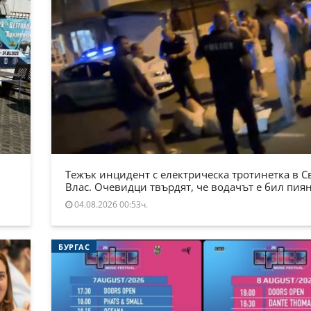
Тежък инцидент с електрическа тротинетка в С
Влас. Очевидци твърдят, че водачът е бил пия
04.08.2026 00:53ч.
БУРГАС