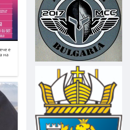
ече е
а на