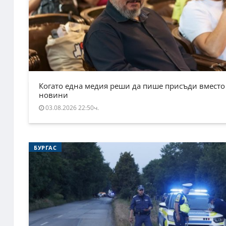
Когато една медия реши да пише присъди вместо
новини
03.08.2026 22:50ч.
БУРГАС