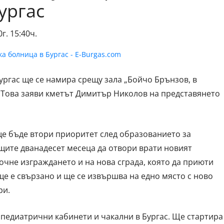
ургас
г. 15:40ч.
ургас ще се намира срещу зала „Бойчо Брънзов, в
 Това заяви кметът Димитър Николов на представянето
е бъде втори приоритет след образованието за
ащите дванадесет месеца да отвори врати новият
чне изграждането и на нова сграда, която да приюти
ще е свързано и ще се извършва на едно място с ново
ри.
педиатрични кабинети и чакални в Бургас. Ще стартира