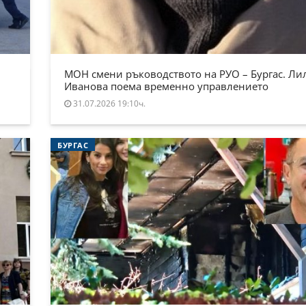
МОН смени ръководството на РУО – Бургас. Ли
Иванова поема временно управлението
31.07.2026 19:10ч.
БУРГАС