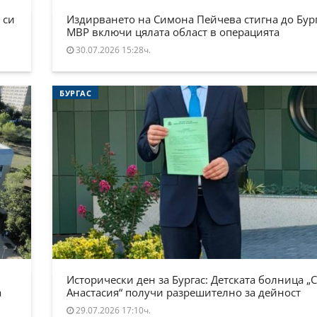
 си
Издирването на Симона Пейчева стигна до Бург
МВР включи цялата област в операцията
30.07.2026 15:28ч.
БУРГАС
Исторически ден за Бургас: Детската болница „
а
Анастасия“ получи разрешително за дейност
29.07.2026 17:10ч.