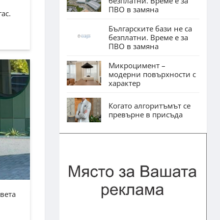
безплатни. Време е за
ПВО в замяна
ас.
Българските бази не са
безплатни. Време е за
ПВО в замяна
Микроцимент –
модерни повърхности с
характер
Когато алгоритъмът се
превърне в присъда
Света