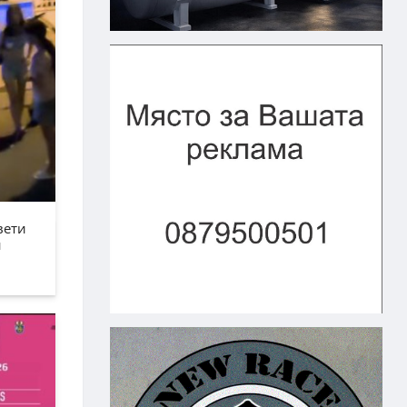
вети
н