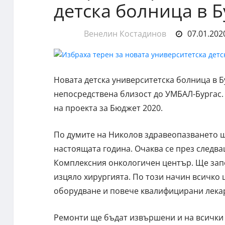
детска болница в Б
Венелин Костадинов
07.01.2020
Новата детска университетска болница в Б
непосредствена близост до УМБАЛ-Бургас.
на проекта за Бюджет 2020.
По думите на Николов здравеопазването щ
настоящата година. Очаква се през следв
Комплексния онкологичен център. Ще запо
изцяло хирургията. По този начин всичко 
оборудване и повече квалифицирани лека
Ремонти ще бъдат извършени и на всички 