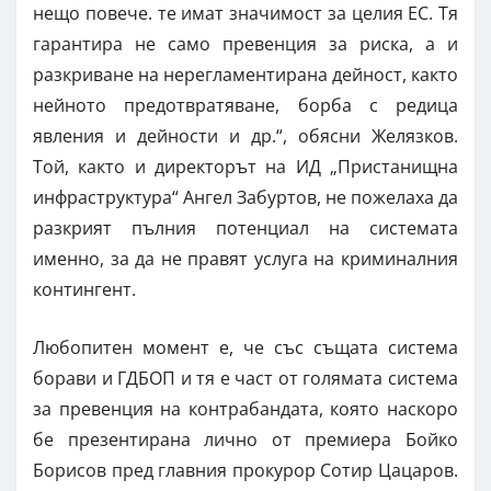
нещо повече. те имат значимост за целия ЕС. Тя
гарантира не само превенция за риска, а и
разкриване на нерегламентирана дейност, както
нейното предотвратяване, борба с редица
явления и дейности и др.“, обясни Желязков.
Той, както и директорът на ИД „Пристанищна
инфраструктура“ Ангел Забуртов, не пожелаха да
разкрият пълния потенциал на системата
именно, за да не правят услуга на криминалния
контингент.
Любопитен момент е, че със същата система
борави и ГДБОП и тя е част от голямата система
за превенция на контрабандата, която наскоро
бе презентирана лично от премиера Бойко
Борисов пред главния прокурор Сотир Цацаров.