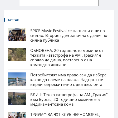
БУРГАС
SPICE Music Festival се напълни още по
светло: Вторият ден започна с далеч по-
силна публика
ОБНОВЕНА: 20-годишното момиче от
тежката катастрофа на АМ „Тракия“ е
спряло да диша, поставено е на
командно дишане
Потребителят има право сам да избере
какво да наеме на плажа. Чадърът не
върви задължително с два шезлонга
БЛИЦ: Тежка катастрофа на АМ „Тракия“
към Бургас, 20-годишно момиче е в
медикаментозна кома
ТРИУМФ ЗА ЯХТ КЛУБ ЧЕРНОМОРЕЦ