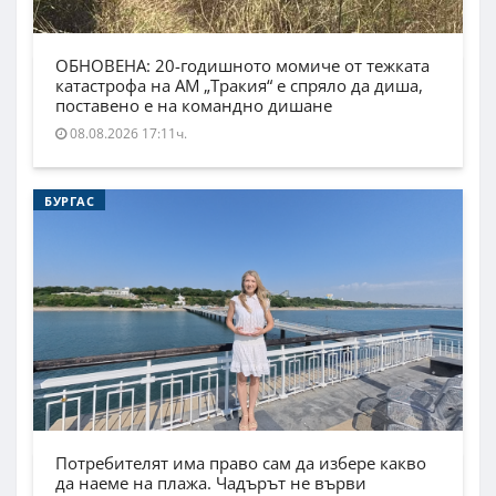
ОБНОВЕНА: 20-годишното момиче от тежката
катастрофа на АМ „Тракия“ е спряло да диша,
поставено е на командно дишане
08.08.2026 17:11ч.
БУРГАС
Потребителят има право сам да избере какво
да наеме на плажа. Чадърът не върви