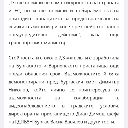
„Тя ще повиши не само сигурността на страната
и ЕС, но и ще повиши и събираемостта на
приходите, капацитета за предотвратяване на
всички възможни рискове чрез нейното ранно
предупредително действие“, каза още
транспортният министър.
Стойността и е около 7,3 млн. лв. и е заработила
на Бургаското и Варненското пристанища още
преди обявения срок. Възможностите й бяха
демонстрирани пред бургаския кмет Димитър
Николов, който лично се поинтересува от
възможността за колаборация с
видеонаблюдението в градските условия,
директора на пристанището Диан Димов, шефа
на ГДПБЗН-Бургас Васил Василев и други гости.