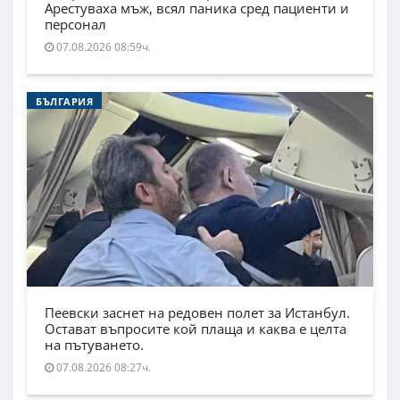
Арестуваха мъж, всял паника сред пациенти и
персонал
07.08.2026 08:59ч.
БЪЛГАРИЯ
Пеевски заснет на редовен полет за Истанбул.
Остават въпросите кой плаща и каква е целта
на пътуването.
07.08.2026 08:27ч.