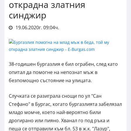
открадна златния
синджир
19.06.2020г. 09:04ч.
38-годишен бургазлия е бил ограбен, след като
опитал да помогне на непознат мъж в
безпомощно състояние на улицата.
Случката се разиграла снощи по ул "Сан
Стефано" в Бургас, когато бургазлията забелязал
младо момче, което най-вероятно били
дрогирано или пияно. Хванал го под ръка и
пеша се отправили към бл. 53 в ж.к. "Лазур",