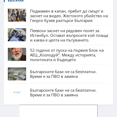
БЪЛГАРИЯ
Подмамен в капан, пребит до смърт и
заснет на видео. Жестокото убийство на
Георги Кузев разтърси България
Пеевски заснет на редовен полет за
Истанбул. Остават въпросите кой плаща
и каква е целта на пътуването.
52 години от пуска на първия блок на
АЕЦ „Козлодуй“. Между историята,
политиката и бъдещето
Българските бази не са безплатни.
Време е за ПВО в замяна
Българските бази не са безплатни.
Време е за ПВО в замяна