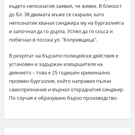
където непознатия заявил, че живее. В близост
до бл. 38 двамата мъже се скарали, като
непознатия хванал синджира му на бургазлията
и започнал да го дърпа. Успял да го скъса и
побягнал в посока ул. "Копривщица".
В резултат на бързите полицейски действия е
установен и задържан извършителя на
деянието – това е 25 годишен криминално
проявен бургазлия, който направил пълни
самопризнания и върнал откраднатия синджир.
По случая е образувано бързо производство.