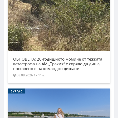
ОБНОВЕНА: 20-годишното момиче от тежката
катастрофа на АМ „Тракия“ е спряло да диша,
поставено е на командно дишане
08.08.2026 17:11ч.
БУРГАС