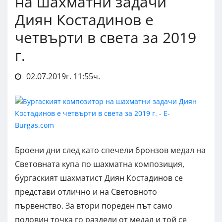
на шахматни задачи
Диян Костадинов е
четвърти в света за 2019
г.
02.07.2019г. 11:55ч.
Броени дни след като спечели бронзов медал на
Световната купа по шахматна композиция,
бургаският шахматист Диян Костадинов се
представи отлично и на Световното
първенство. За втори пореден път само
половин точка го раздели от медал и той се