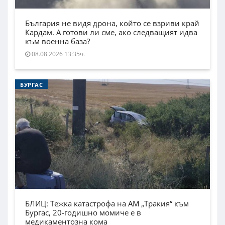
България не видя дрона, който се взриви край
Кардам. А готови ли сме, ако следващият идва
към военна база?
08.08.2026 13:35ч.
БУРГАС
БЛИЦ: Тежка катастрофа на АМ „Тракия“ към
Бургас, 20-годишно момиче е в
медикаментозна кома