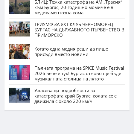
БЛИЦ: Тежка катастрофа на АМ „Тракия“
към Бургас, 20-годишно момиче е в
медикаментозна кома
ТРИУМФ ЗА ЯХТ КЛУБ ЧЕРНОМОРЕЦ
БУРГАС НА ДЪРЖАВНОТО ПЪРВЕНСТВО В
ПРИМОРСКО
Когато една медия реши да пише
присъди вместо новини
Пълната програма на SPICE Music Festival
2026 вече е тук! Бургас отново ще бъде
музикалната столица на лятото
Ужасяващи подробности за
катастрофата край Бургас: колата се е
движила с около 220 км/ч