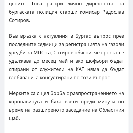
цените. Това разкри лично директорът на
бургаската полиция старши комисар Радослав
Сотиров.
Във връзка с актуалния в Бургас въпрос през
последните седмици за регистрацията на газови
уредби за МПС-та, Сотиров обясни, че срокът се
удължава до месец май и ако шофьори бъдат
спирани от служители на КАТ няма да бъдат
глобявани, а консултирани по този въпрос.
Мерките са с цел борба с разпространението на
коронавируса и бяха взети преди минути по
време на разширеното заседание на Областния
щаб.