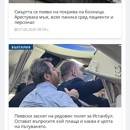
Смъртта се появи на покрива на болница.
Арестуваха мъж, всял паника сред пациенти и
персонал
07.08.2026 08:59ч.
БЪЛГАРИЯ
Пеевски заснет на редовен полет за Истанбул.
Остават въпросите кой плаща и каква е целта
на пътуването.