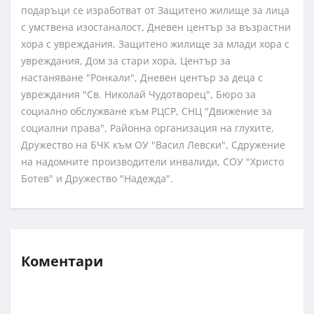
подаръци се изработват от Защитено жилище за лица
с умствена изостаналост, Дневен център за възрастни
хора с увреждания, Защитено жилище за млади хора с
увреждания, Дом за стари хора, Център за
настаняване "Ронкали", Дневен център за деца с
увреждания "Св. Николай Чудотворец", Бюро за
социално обслужване към РЦСР, СНЦ "Движение за
социални права", Районна организация на глухите,
Дружество на БЧК към ОУ "Васил Левски", Сдружение
на надомните производители инвалиди, СОУ "Христо
Ботев" и Дружество "Надежда".
Коментари