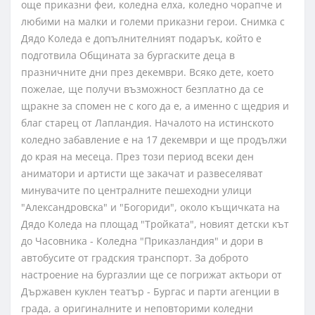
още приказни феи, коледна елха, коледно чорапче и
любими на малки и големи приказни герои. Снимка с
Дядо Коледа е допълнителният подарък, който е
подготвила Общината за бургаските деца в
празничните дни през декември. Всяко дете, което
пожелае, ще получи възможност безплатно да се
щракне за спомен не с кого да е, а именно с щедрия и
благ старец от Лапландия. Началото на истинското
коледно забавление е на 17 декември и ще продължи
до края на месеца. През този период всеки ден
аниматори и артисти ще закачат и развеселяват
минувачите по централните пешеходни улици
"Александровска" и "Богориди", около къщичката на
Дядо Коледа на площад "Тройката", новият детски кът
до Часовника - Коледна "Приказландия" и дори в
автобусите от градския транспорт. За доброто
настроение на бургазлии ще се погрижат актьори от
Държавен куклен театър - Бургас и парти агенции в
града, а оригиналните и неповторими коледни