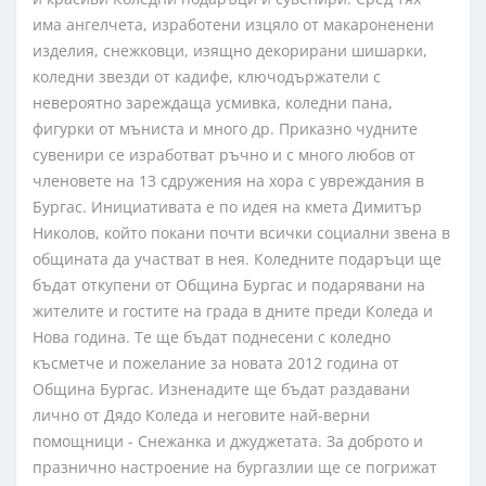
има ангелчета, изработени изцяло от макароненени
изделия, снежковци, изящно декорирани шишарки,
коледни звезди от кадифе, ключодържатели с
невероятно зареждаща усмивка, коледни пана,
фигурки от мъниста и много др. Приказно чудните
сувенири се изработват ръчно и с много любов от
членовете на 13 сдружения на хора с увреждания в
Бургас. Инициативата е по идея на кмета Димитър
Николов, който покани почти всички социални звена в
общината да участват в нея. Коледните подаръци ще
бъдат откупени от Община Бургас и подарявани на
жителите и гостите на града в дните преди Коледа и
Нова година. Те ще бъдат поднесени с коледно
късметче и пожелание за новата 2012 година от
Община Бургас.
Изненадите ще бъдат раздавани
лично от Дядо Коледа и неговите най-верни
помощници - Снежанка и джуджетата. За доброто и
празнично настроение на бургазлии ще се погрижат