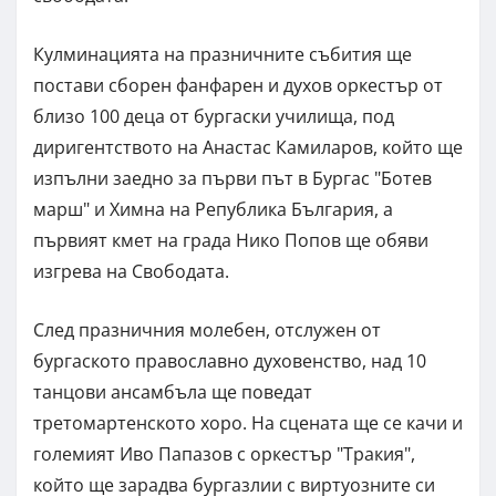
Кулминацията на празничните събития ще
постави сборен фанфарен и духов оркестър от
близо 100 деца от бургаски училища, под
диригентството на Анастас Камиларов, който ще
изпълни заедно за първи път в Бургас "Ботев
марш" и Химна на Република България, а
първият кмет на града Нико Попов ще обяви
изгрева на Свободата.
След празничния молебен, отслужен от
бургаското православно духовенство, над 10
танцови ансамбъла ще поведат
третомартенското хоро. На сцената ще се качи и
големият Иво Папазов с оркестър "Тракия",
който ще зарадва бургазлии с виртуозните си