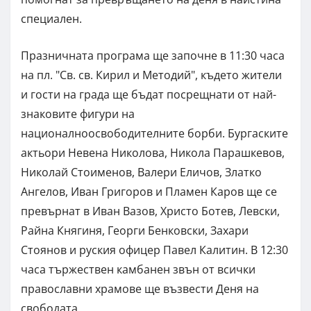
специален.
Празничната програма ще започне в 11:30 часа
на пл. "Св. св. Кирил и Методий", където жители
и гости на града ще бъдат посрещнати от най-
знаковите фигури на
националноосвободителните борби. Бургаските
актьори Невена Николова, Никола Парашкевов,
Николай Стоименов, Валери Еличов, Златко
Ангелов, Иван Григоров и Пламен Каров ще се
превърнат в Иван Вазов, Христо Ботев, Левски,
Райна Княгиня, Георги Бенковски, Захари
Стоянов и руския офицер Павел Калитин. В 12:30
часа тържествен камбанен звън от всички
православни храмове ще възвести Деня на
свободата.