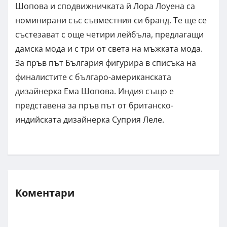
Шопова и сподвижничката й Лора Лоуена са
номинирани със съвместния си бранд. Те ще се
състезават с още четири лейбъла, предлагащи
дамска мода и с три от света на мъжката мода.
За пръв път България фигурира в списъка на
финалистите с българо-американската
дизайнерка Ема Шопова. Индия също е
представена за пръв път от британско-
индийската дизайнерка Суприя Леле.
Коментари