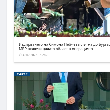
Издирването на Симона Пейчева стигна до Бургас
МВР включи цялата област в операцията
30.07.2026 15:28ч.
БУРГАС