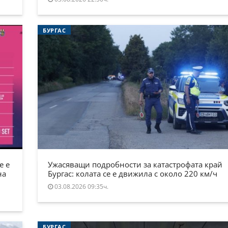
БУРГАС
е е
Ужасяващи подробности за катастрофата край
на
Бургас: колата се е движила с около 220 км/ч
03.08.2026 09:35ч.
БУРГАС