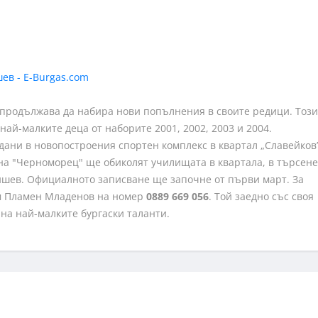
 продължава да набира нови попълнения в своите редици. Този
ай-малките деца от наборите 2001, 2002, 2003 и 2004.
ани в новопостроения спортен комплекс в квартал „Славейков”
на "Черноморец" ще обиколят училищата в квартала, в търсене
ишев. Официалното записване ще започне от първи март. За
м Пламен Младенов на номер
0889 669 056
. Той заедно със своя
на най-малките бургаски таланти.