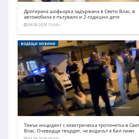
Дрогирана шофьорка задържана в Свети Влас, в
автомобила е пътувало и 2-годишно дете
06.08.2026 15:04ч.
ВОДЕЩИ НОВИНИ
Тежък инцидент с електрическа тротинетка в Све
Влас. Очевидци твърдят, че водачът е бил пиян
04.08.2026 00:53ч.