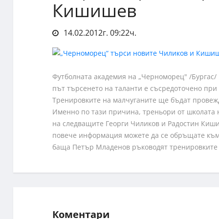
Кишишев
14.02.2012г. 09:22ч.
Футболната академия на „Черноморец" /Бургас/
път търсенето на таланти е съсредоточено при н
Тренировките на малчуганите ще бъдат провежд
Именно по тази причина, треньори от школата 
на следващите Георги Чиликов и Радостин Киш
повече информация можете да се обръщате къ
баща Петър Младенов ръководят тренировките 
Коментари