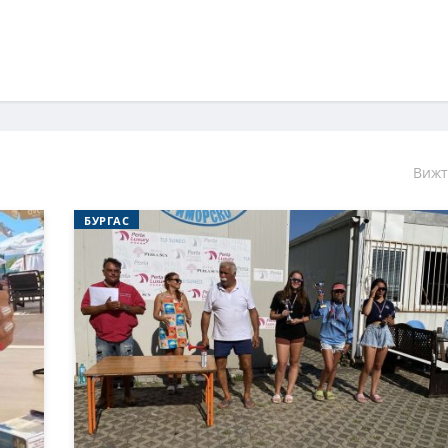
Вижт
БУРГАС