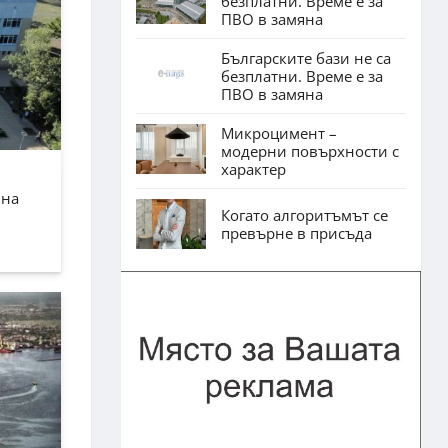
безплатни. Време е за
ПВО в замяна
Българските бази не са
безплатни. Време е за
ПВО в замяна
Микроцимент –
модерни повърхности с
характер
лна
Когато алгоритъмът се
превърне в присъда