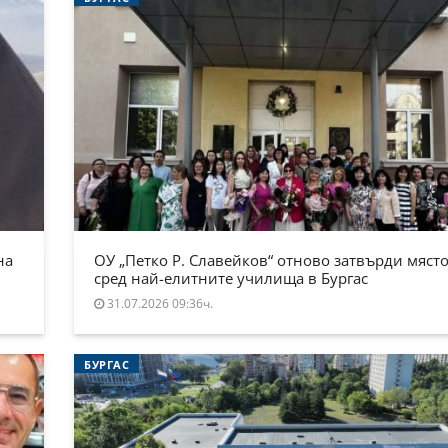
на
ОУ „Петко Р. Славейков“ отново затвърди място
сред най-елитните училища в Бургас
31.07.2026 09:36ч.
БУРГАС